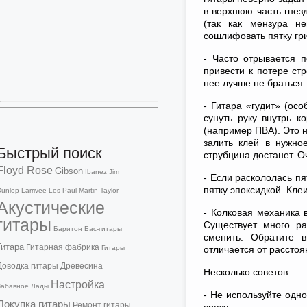
в верхнюю часть гнез
(так как мензура н
сошлифовать пятку гри
- Часто отрывается п
привести к потере ст
нее лучше не браться.
- Гитара «гудит» (ос
сунуть руку внутрь к
(например ПВА). Это н
залить клей в нужно
Быстрый поиск
струбцина достанет. 
Floyd Rose
Gibson
Ibanez
Jim
- Если раскололась пя
пятку эпоксидкой. Кле
Dunlop
Larrivee
Les Paul
Martin
Taylor
Акустические
- Колковая механика 
гитары
Существует много ра
Баритон
Бас-гитары
сменить. Обратите 
Гитара
Гитарная фабрика
Гитары
отличается от расстоя
Доводка гитары
Древесина
Несколько советов.
Настройка
Забавное
Лады
- Не используйте одн
Покупка гитары
Ремонт гитары