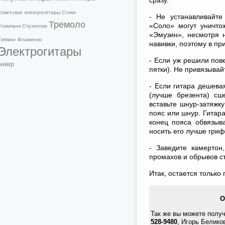
сразу.
Советские электрогитары
Стики
- Не устанавливайте
Тремоло
«Соло» могут уничтож
Стимпанк
Стрэплоки
«Эмузин», несмотря н
Тэппинг
Фламенко
навивки, поэтому в при
Электрогитары
- Если уж решили пове
анкер
пятки). Не привязывай
- Если гитара дешева
(лучше брезента) сш
вставьте шнур-затяжк
пояс или шнур. Гитар
конец пояса обвязыва
носить его лучше гриф
- Заведите камертон
промахов и обрывов ст
Итак, остается только
О
Так же вы можете получ
528-9480
, Игорь Белико