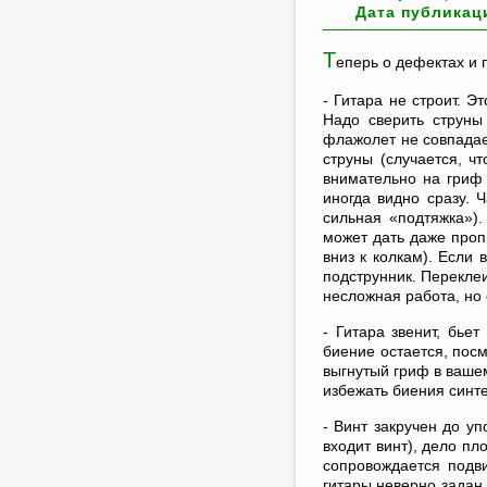
Дата публикац
Т
еперь о дефектах и 
- Гитара не строит. 
Надо сверить струны
флажолет не совпадает
струны (случается, ч
внимательно на гриф
иногда видно сразу. 
сильная «подтяжка»).
может дать даже проп
вниз к колкам). Если
подструнник. Переклеи
несложная работа, но
- Гитара звенит, бье
биение остается, пос
выгнутый гриф в ваше
избежать биения синте
- Винт закручен до уп
входит винт), дело пл
сопровождается подви
гитары неверно задан 