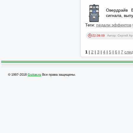
Овердрайв E
сигнала, вып
Теги:
педали эффектов
22.09.09
Автор: Сергей А
1
|
2
|
3
|
4
|
5
|
6
|
7
след
© 1997-2018
Guitar.ru
Все права защищены.