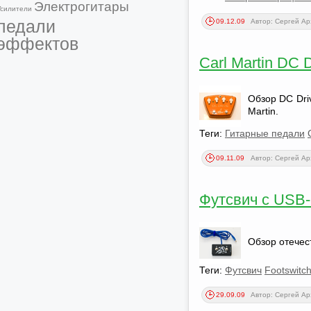
Электрогитары
Усилители
педали
09.12.09
Автор: Сергей А
эффектов
Carl Martin DC 
Обзор DC Dri
Martin.
Теги:
Гитарные педали
09.11.09
Автор: Сергей А
Футсвич с USB
Обзор отечес
Теги:
Футсвич
Footswitc
29.09.09
Автор: Сергей А