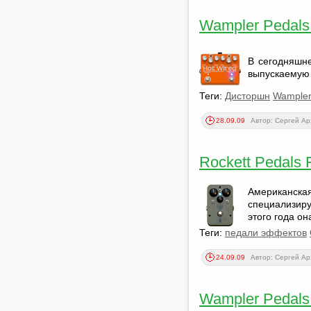
Wampler Pedals 
В сегодняшн
выпускаемую 
Теги:
Дисторшн
Wample
28.09.09
Автор: Сергей А
Rockett Pedals 
Американск
специализир
этого года о
Теги:
педали эффектов
24.09.09
Автор: Сергей А
Wampler Pedals