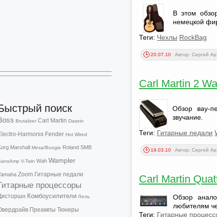
В этом обзо
немецкой фир
Теги:
Чехлы
RockBag
20.07.10
Автор: Сергей А
Carl Martin 2 W
Быстрый поиск
Обзор вау-пе
звучание.
Boss
Carl Martin
Brutalizer
Dasein
Теги:
Гитарные педали
Electro-Harmonix
Fender
Hot Wired
Korg
Marshall
Roland
SMB
Mesa/Boogie
19.03.10
Автор: Сергей А
Wampler
Wah
SansAmp
V-Twin
Zoom
Гитарные педали
Yamaha
Carl Martin Qua
Гитарные процессоры
Комбоусилители
Дисторшн
Обзор анало
Лель
любителям че
Овердрайв
Преампы
Тюнеры
Теги:
Гитарные процесс