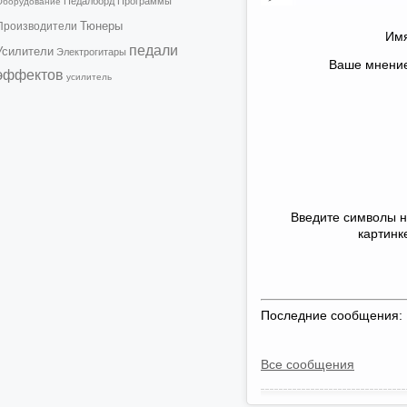
Педалборд
Программы
Оборудование
Тюнеры
Производители
Имя
педали
Усилители
Электрогитары
Ваше мнени
эффектов
усилитель
Введите символы 
картинк
Последние сообщения:
Все сообщения