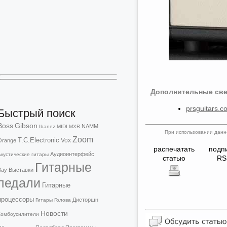
Дополнительные све
prsguitars.c
Быстрый поиск
Boss
Gibson
NAMM
Ibanez
MIDI
MXR
При использовании данно
Zoom
T.C.Electronic
Vox
Orange
распечатать
подп
Аудиоинтерфейс
Акустические гитары
статью
RS
Гитарные
Вау
Выставки
педали
Гитарные
процессоры
Дисторшн
Гитары
Голова
Новости
Комбоусилители