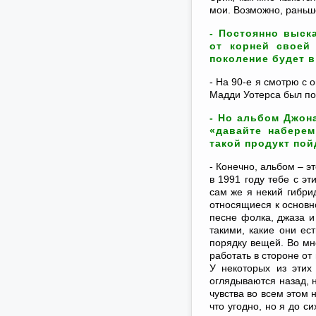
мои. Возможно, раньше
- Постоянно выск
от корней своей
поколение будет 
- На 90-е я смотрю с 
Мадди Уотерса был поп
- Но альбом Джона
«давайте наберем
такой продукт пой
- Конечно, альбом – э
в 1991 году тебе с э
сам же я некий гибри
относящиеся к основн
песне фолка, джаза и
такими, какие они ес
порядку вещей. Во мне
работать в стороне от
У некоторых из этих
оглядываются назад, 
чувства во всем этом 
что угодно, но я до 