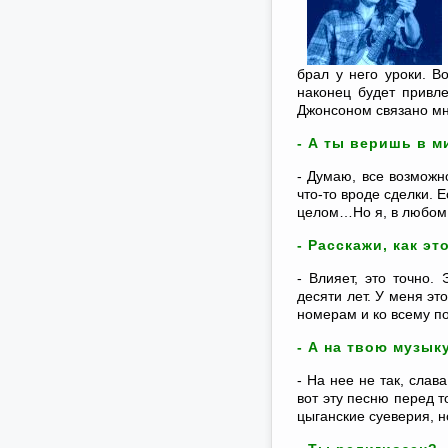
брал у него уроки. В
наконец будет привле
Джонсоном связано мно
- А ты веришь в 
- Думаю, все возможн
что-то вроде сделки. 
целом…Но я, в любом 
- Расскажи, как эт
- Влияет, это точно.
десяти лет. У меня эт
номерам и ко всему п
- А на твою музык
- На нее не так, слав
вот эту песню перед т
цыганские суеверия, н