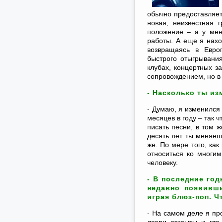
обычно предоставляет
новая, неизвестная 
положение – а у мен
работы. А еще я нахож
возвращаясь в Европ
быстрого отыгрывани
клубах, концертных з
сопровождением, но в 
- Насколько ты из
- Думаю, я изменился 
месяцев в году – так 
писать песни, в том ж
десять лет ты меняеш
же. По мере того, как
относиться ко многи
человеку.
- В последние год
недавно появивш
играя блюз-поп. Ч
- На самом деле я пр