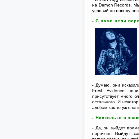
на Demon Records. Мы
условий по поводу пес
- С вами вели пе
- Думаю, они исказил
Fresh Evidence, пон
присутствует много б
остального. И некото
альбом как-то уж оче
- Насколько я зна
- Да, он выйдет прим
перечень. Выйдут вс