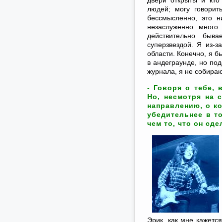
двери открыты и кто
людей; могу говорит
бессмысленно, это н
незаслуженно много
действительно быва
суперзвездой. Я из-з
области. Конечно, я б
в андеграунде, но под
журнала, я не собираю
- Говоря о тебе, 
Но, несмотря на с
направлению, о ко
убедительнее в т
чем то, что он сде
Эрик, как мне кажется