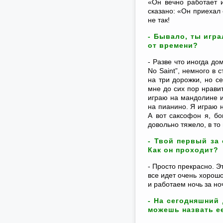
«Он вечно работает и
сказано: «Он приехал 
не так!
- Бывало, ты игра
от времени?
- Разве что иногда дом
No Saint”, немного в 
на три дорожки, но с
мне до сих пор нравит
играю на мандолине и
на пианино. Я играю 
А вот саксофон я, бо
довольно тяжело, в то 
- Твой первый за
Как он проходит?
- Просто прекрасно. Э
все идет очень хорош
и работаем ночь за но
- На сегодняшний 
можешь назвать е