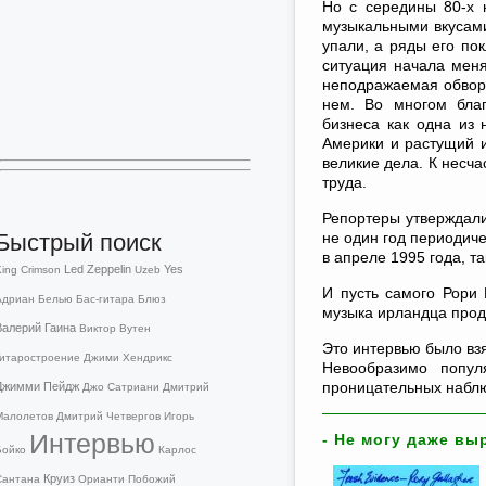
Но с середины 80-х 
музыкальными вкусами
упали, а ряды его по
ситуация начала меня
неподражаемая обворо
нем. Во многом бла
бизнеса как одна из
Америки и растущий и
великие дела. К несч
труда.
Репортеры утверждали
Быстрый поиск
не один год периодич
в апреле 1995 года, т
Led Zeppelin
Yes
King Crimson
Uzeb
И пусть самого Рори
Адриан Белью
Бас-гитара
Блюз
музыка ирландца прод
Валерий Гаина
Виктор Вутен
Это интервью было взя
Гитаростроение
Джими Хендрикс
Невообразимо попул
проницательных наблю
Джимми Пейдж
Джо Сатриани
Дмитрий
Малолетов
Дмитрий Четвергов
Игорь
Интервью
- Не могу даже вы
Бойко
Карлос
Круиз
Сантана
Орианти
Побожий