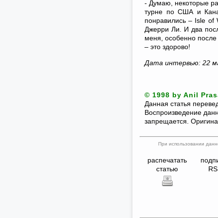
- Думаю, некоторые р
турне по США и Кана
понравились – Isle o
Джерри Ли. И два пос
меня, особенно после 
– это здорово!
Дата интервью: 22 м
© 1998 by Anil Pras
Данная статья переве
Воспроизведение данн
запрещается. Оригинал
При использовании данно
распечатать
подп
статью
RS