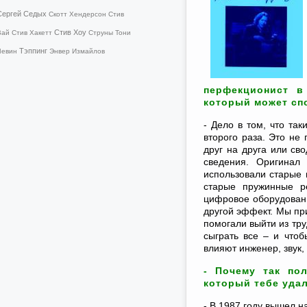
Сергей Седых
Скотт Хендерсон
Стив
Стив Хоу
Вай
Стив Хакетт
Струны
Тони
Тэппинг
Левин
Энвер Измайлов
перфекционист в
который может спо
- Дело в том, что та
второго раза. Это не
друг на друга или св
сведения. Оригинал
использовали старые
старые пружинные р
цифровое оборудовани
другой эффект. Мы пр
помогали выйти из тру
сыграть все – и чтоб
влияют инженер, звук,
- Почему так по
который тебе уда
- В 1987 году вышел 