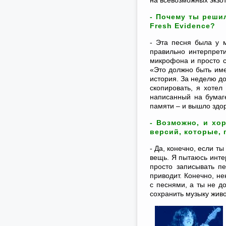
на всевозможных экзо
- Почему ты решил
Fresh Evidence?
- Эта песня была у м
правильно интерпрети
микрофона и просто с
«Это должно быть име
история. За неделю до
скопировать, я хотел
написанный на бумаге
памяти – и вышло здо
- Возможно, и хо
версий, которые, 
- Да, конечно, если т
вещь. Я пытаюсь инте
просто записывать пе
приводит. Конечно, н
с песнями, а ты не д
сохранить музыку живо