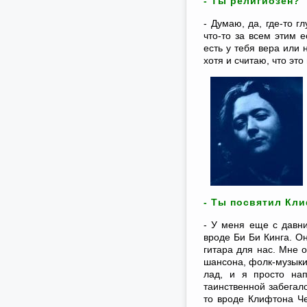
- Ты религиозен?
- Думаю, да, где-то г
что-то за всем этим е
есть у тебя вера или н
хотя и считаю, что эт
- Ты посвятил Клиф
- У меня еще с давни
вроде Би Би Кинга. Он
гитара для нас. Мне о
шансона, фолк-музыки
лад, и я просто нап
таинственной забегало
то вроде Клифтона Че