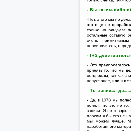
только слегка, так ч
- Вы каким-либо 
-Нет, этого мы не дел
что еще не проработ
только на одну-две пе
остальные оставлю бе
очень примитивным
переиначивать, перед
- IRS действител
- Это предполагалось
принять то, что мы д
осторожны, так как сч
популярное, или я в э
- Ты записал два 
- Да, в 1978 мы полн
понял, что это не то,
записи. Я не говорю,
плохим я бы его не на
мы можем лучше. Мы 
наработанного матери