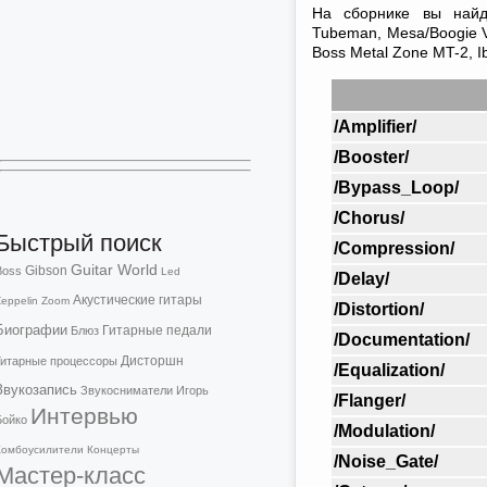
На сборнике вы найд
Tubeman, Mesa/Boogie V
Boss Metal Zone MT-2, I
/Amplifier/
/Booster/
/Bypass_Loop/
/Chorus/
Быстрый поиск
/Compression/
Guitar World
Gibson
Boss
Led
/Delay/
Акустические гитары
eppelin
Zoom
/Distortion/
Биографии
Гитарные педали
Блюз
/Documentation/
Дисторшн
Гитарные процессоры
/Equalization/
Звукозапись
Звукосниматели
Игорь
/Flanger/
Интервью
Бойко
/Modulation/
Комбоусилители
Концерты
/Noise_Gate/
Мастер-класс