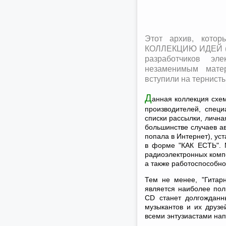
Этот архив, котор
КОЛЛЕКЦИЮ ИДЕЙ (25
разработчиков эл
незаменимым матер
вступили на тернист
Д
анная коллекция схе
производителей, спец
списки рассылки, личн
большинстве случаев ав
попала в Интернет), ус
в форме "КАК ЕСТЬ". 
радиоэлектронных комп
а также работоспособно
Тем не менее, "Гитарн
является наиболее по
CD станет долгожданн
музыкантов и их друзе
всеми энтузиастами на