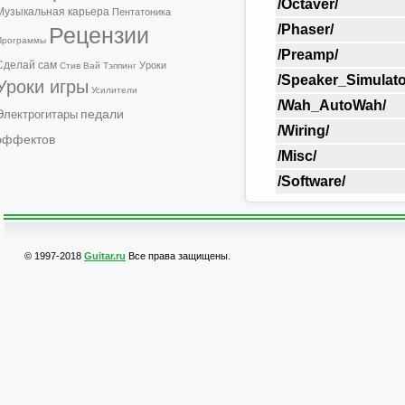
/Octaver/
Музыкальная карьера
Пентатоника
/Phaser/
Рецензии
Программы
/Preamp/
Сделай сам
Уроки
Стив Вай
Тэппинг
/Speaker_Simulato
Уроки игры
Усилители
/Wah_AutoWah/
педали
Электрогитары
/Wiring/
эффектов
/Misc/
/Software/
© 1997-2018
Guitar.ru
Все права защищены.