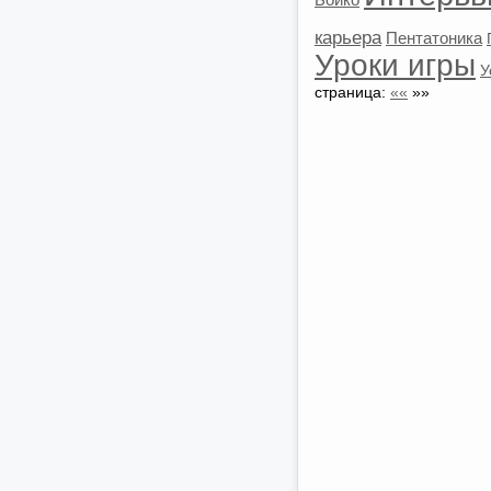
карьера
Пентатоника
Уроки игры
У
страница:
««
»»