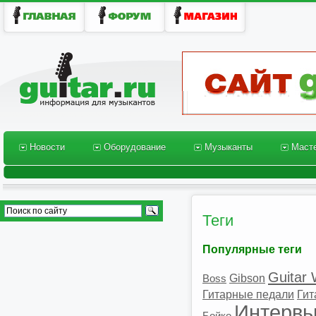
Новости
Оборудование
Музыканты
Масте
Новости
Оборудование
Музыканты
Масте
Теги
Популярные теги
Guitar 
Gibson
Boss
Гитарные педали
Гит
Интерв
Бойко