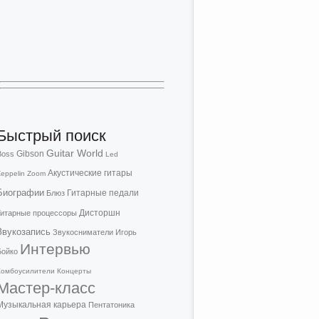
Быстрый поиск
Guitar World
Gibson
Boss
Led
Акустические гитары
eppelin
Zoom
Биографии
Гитарные педали
Блюз
Дисторшн
Гитарные процессоры
Звукозапись
Звукосниматели
Игорь
Интервью
Бойко
Комбоусилители
Концерты
Мастер-класс
Музыкальная карьера
Пентатоника