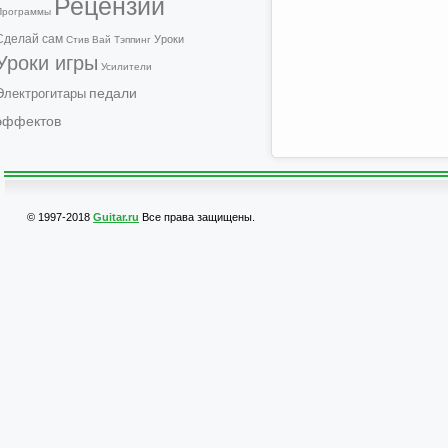
Рецензии
Программы
Сделай сам
Уроки
Стив Вай
Тэппинг
Уроки игры
Усилители
педали
Электрогитары
эффектов
© 1997-2018
Guitar.ru
Все права защищены.