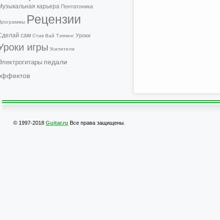
Музыкальная карьера
Пентатоника
Рецензии
Программы
Сделай сам
Уроки
Стив Вай
Тэппинг
Уроки игры
Усилители
педали
Электрогитары
эффектов
© 1997-2018
Guitar.ru
Все права защищены.