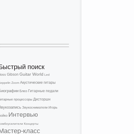
Быстрый поиск
Guitar World
Gibson
Boss
Led
Акустические гитары
eppelin
Zoom
Биографии
Гитарные педали
Блюз
Дисторшн
Гитарные процессоры
Звукозапись
Звукосниматели
Игорь
Интервью
Бойко
Комбоусилители
Концерты
Мастер-класс