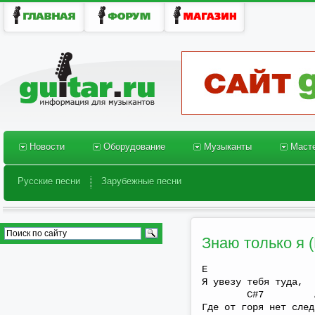
Новости
Оборудование
Музыканты
Масте
Новости
Оборудование
Музыканты
Масте
Русские песни
Зарубежные песни
Русские песни
Зарубежные песни
Знаю только я 
E
Я увезу тебя туда,
C#7 
Где от горя нет след