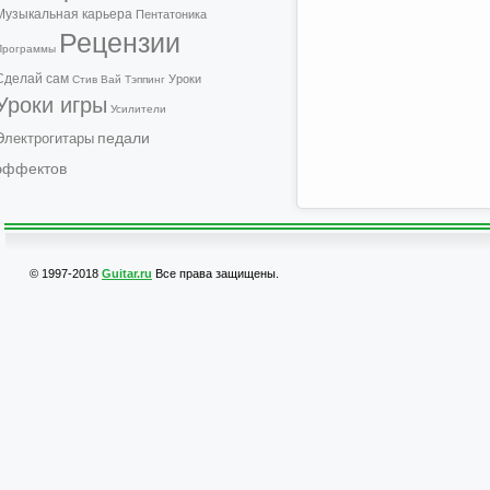
Музыкальная карьера
Пентатоника
Рецензии
Программы
Сделай сам
Уроки
Стив Вай
Тэппинг
Уроки игры
Усилители
педали
Электрогитары
эффектов
© 1997-2018
Guitar.ru
Все права защищены.