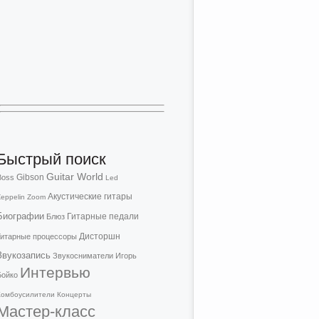
Быстрый поиск
Guitar World
Gibson
Boss
Led
Акустические гитары
eppelin
Zoom
Биографии
Гитарные педали
Блюз
Дисторшн
Гитарные процессоры
Звукозапись
Звукосниматели
Игорь
Интервью
Бойко
Комбоусилители
Концерты
Мастер-класс