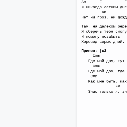
Am E F
И никогда летним дне
Am 
Нет ни гроз, ни дожд
Там, на далеком бере
Я сберечь тебя смогу
И помогу позабыть
Хоровод серых дней.
Припев: |х3
C#m
Где мой дом, тут о
C#m H
Где мой дом, где м
C#m
Как мне быть, как 
F# 
Знаю только я, зна