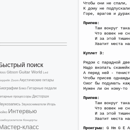
Чтобы они не спали,
К дому не подпускали
Горе, врагов и дурак
Припев:
Там вокруг такая
Что вовек не сни
И за этой тишиной
Хватит места нам
Куплет 3:
Рядом с парадной две
Быстрый поиск
Надо вкопать скамейк
Guitar World
Gibson
Boss
А перед ней - тенист
Led
Чтобы присев однажды
Акустические гитары
eppelin
Zoom
Смог бы подумать каж
Биографии
Гитарные педали
Нужен ли он кому-то 
Блюз
Дисторшн
Гитарные процессоры
Припев:
Там вокруг такая
Звукозапись
Звукосниматели
Игорь
Что вовек не сни
Интервью
Бойко
И за этой тишиной
Хватит места нам
Комбоусилители
Концерты
Мастер-класс
Проигрыш:
G Hm G E 