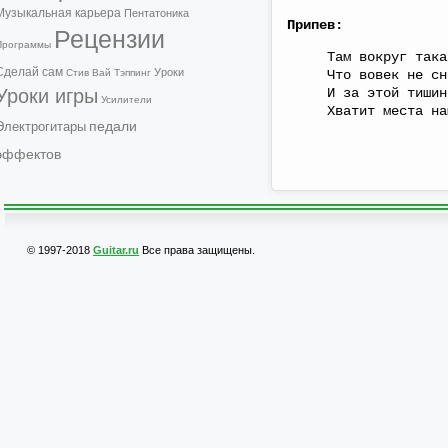
Музыкальная карьера
Пентатоника
Припев:
Рецензии
Программы
Там вокруг такая
Сделай сам
Уроки
Стив Вай
Тэппинг
Что вовек не сни
Уроки игры
И за этой тишиной
Усилители
Хватит места нам
педали
Электрогитары
эффектов
© 1997-2018
Guitar.ru
Все права защищены.