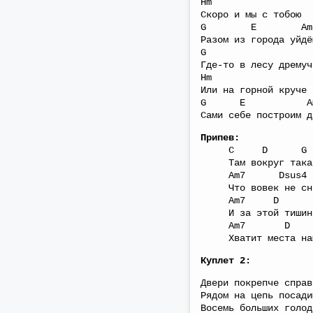
Hm
Скоро и мы с тобою
G E Am
Разом из города уйдё
G
Где-то в лесу дремуч
Hm
Или на горной круче
G E Am
Сами себе построим д
Припев:
C D G
Там вокруг такая
Am7 Dsus4
Что вовек не сни
Am7 D
И за этой тишиной
Am7 D
Хватит места нам
Куплет 2:
Двери покрепче справ
Рядом на цепь посади
Восемь больших голод