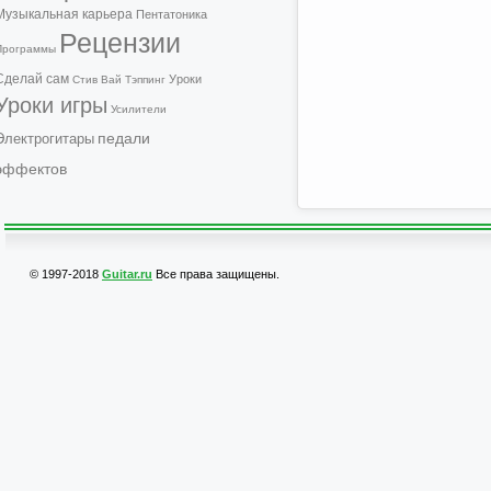
Музыкальная карьера
Пентатоника
Рецензии
Программы
Сделай сам
Уроки
Стив Вай
Тэппинг
Уроки игры
Усилители
педали
Электрогитары
эффектов
© 1997-2018
Guitar.ru
Все права защищены.