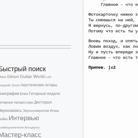
Главное - что ест
Фотокарточку нежно х
Ты смеешься на ней, 
Я вернусь, по-другом
Потому что есть ты у
Вновь поход, и опять
Ловим воздух, как ло
Ну и пусть впереди з
Главное - что есть т
Быстрый поиск
Припев. |х2
Guitar World
Gibson
Boss
Led
Акустические гитары
eppelin
Zoom
Биографии
Гитарные педали
Блюз
Дисторшн
Гитарные процессоры
Звукозапись
Звукосниматели
Игорь
Интервью
Бойко
Комбоусилители
Концерты
Мастер-класс