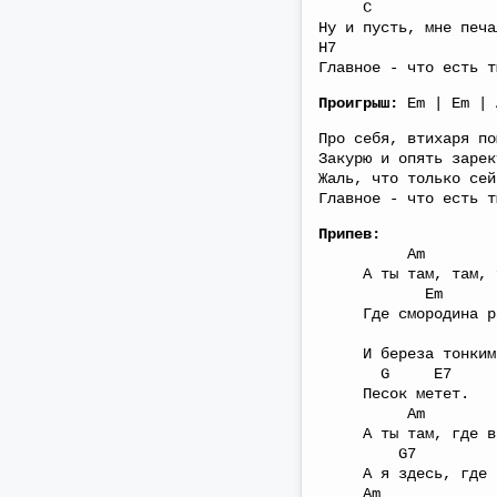
C 
Ну и пусть, мне печа
H7 
Главное - что есть т
Проигрыш:
Em | Em | 
Про себя, втихаря по
Закурю и опять зарек
Жаль, что только сей
Главное - что есть т
Припев:
Am
А ты там, там, 
Em 
Где смородина ра
D
И береза тонким 
G E7
Песок метет.
Am H
А ты там, где ве
G7 
А я здесь, где з
Am H