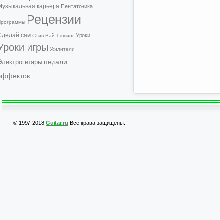
Музыкальная карьера
Пентатоника
Рецензии
Программы
Сделай сам
Уроки
Стив Вай
Тэппинг
Уроки игры
Усилители
педали
Электрогитары
эффектов
© 1997-2018
Guitar.ru
Все права защищены.