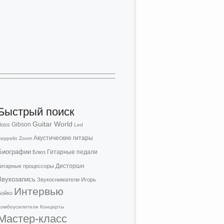
Быстрый поиск
Guitar World
Gibson
Boss
Led
Акустические гитары
eppelin
Zoom
Биографии
Гитарные педали
Блюз
Дисторшн
Гитарные процессоры
Звукозапись
Звукосниматели
Игорь
Интервью
Бойко
Комбоусилители
Концерты
Мастер-класс