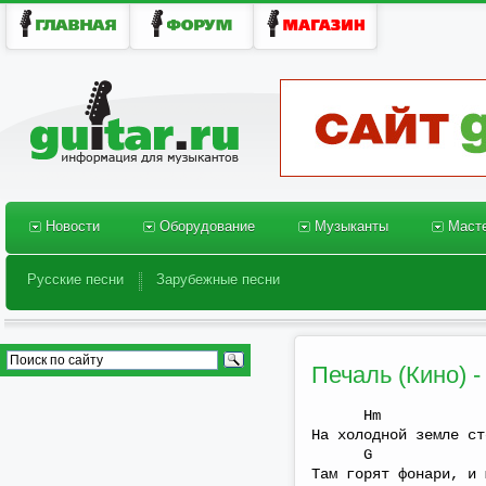
Новости
Оборудование
Музыканты
Масте
Новости
Оборудование
Музыканты
Масте
Русские песни
Зарубежные песни
Русские песни
Зарубежные песни
Печаль (Кино) -
Hm 
На холодной земле ст
G F#
Там горят фонари, и 