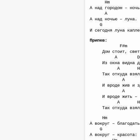
Hm
А над городом – ночь
A
А над ночью – луна.
G F#
И сегодня луна капле
Припев:
F#m 
Дом стоит, свет 
A D
Из окна видна д
A Hm 
Так откуда взяла
A 
И вроде жив и зд
A 
И вроде жить – н
A Hm 
Так откуда взяла
Hm
А вокруг – благодать
G F
А вокруг – красота: 