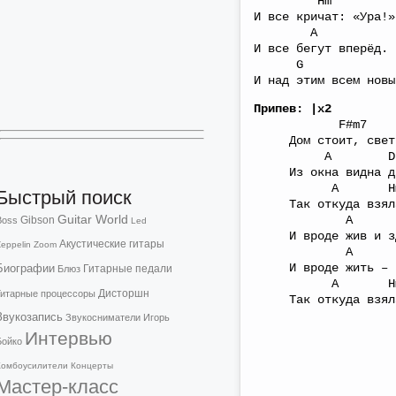
Hm
И все кричат: «Ура!»
A
И все бегут вперёд.
G F#
И над этим всем новы
Припев: |х2
F#m7 
Дом стоит, свет 
A D
Из окна видна д
A Hm 
Быстрый поиск
Так откуда взяла
Guitar World
A 
Gibson
Boss
Led
И вроде жив и зд
Акустические гитары
eppelin
Zoom
A 
И вроде жить – н
Биографии
Гитарные педали
Блюз
A Hm 
Дисторшн
Гитарные процессоры
Так откуда взяла
Звукозапись
Звукосниматели
Игорь
Интервью
Бойко
Комбоусилители
Концерты
Мастер-класс