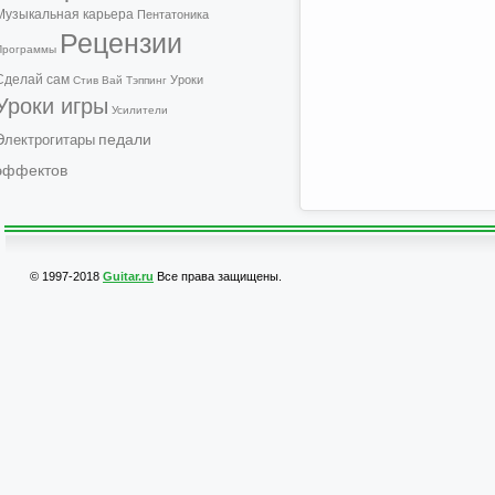
Музыкальная карьера
Пентатоника
Рецензии
Программы
Сделай сам
Уроки
Стив Вай
Тэппинг
Уроки игры
Усилители
педали
Электрогитары
эффектов
© 1997-2018
Guitar.ru
Все права защищены.