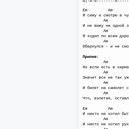
G|-4-5--------5-----
Em Am
Я сижу и смотрю в чу
Am C 
И не вижу ни одной з
Am C
Я ходил по всем доро
Am C
Обернулся - и не смо
Припев:
Am C/
Но если есть в карма
Am C
Значит все не так уж
Am C
И билет на самолет с
Am C
Что, взлетая, оставл
Em Am
И никто не хотел быт
Am C
И никто не хотел рук