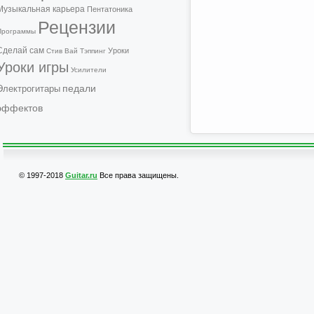
Музыкальная карьера
Пентатоника
Рецензии
Программы
Сделай сам
Уроки
Стив Вай
Тэппинг
Уроки игры
Усилители
педали
Электрогитары
эффектов
© 1997-2018
Guitar.ru
Все права защищены.