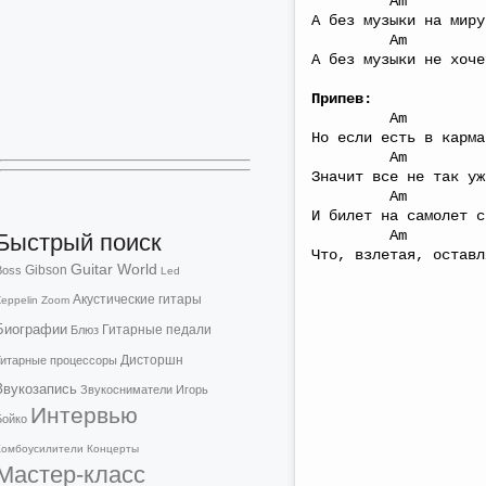
Am C
А без музыки на миру
Am C 
А без музыки не хоче
Припев:
Am C/
Но если есть в карма
Am C
Значит все не так уж
Am C
И билет на самолет с
Am C
Быстрый поиск
Что, взлетая, оставл
Guitar World
Gibson
Boss
Led
Акустические гитары
eppelin
Zoom
Биографии
Гитарные педали
Блюз
Дисторшн
Гитарные процессоры
Звукозапись
Звукосниматели
Игорь
Интервью
Бойко
Комбоусилители
Концерты
Мастер-класс