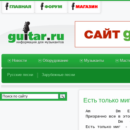
Новости
Оборудование
Музыканты
Масте
Новости
Оборудование
Музыканты
Масте
Русские песни
Зарубежные песни
Русские песни
Зарубежные песни
Есть только миг
Am Dm
Призрачно все в это
Dm G
Есть только миг -