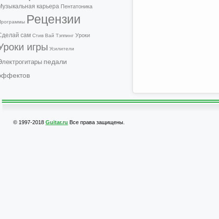
Музыкальная карьера
Пентатоника
Рецензии
Программы
Сделай сам
Уроки
Стив Вай
Тэппинг
Уроки игры
Усилители
педали
Электрогитары
эффектов
© 1997-2018
Guitar.ru
Все права защищены.