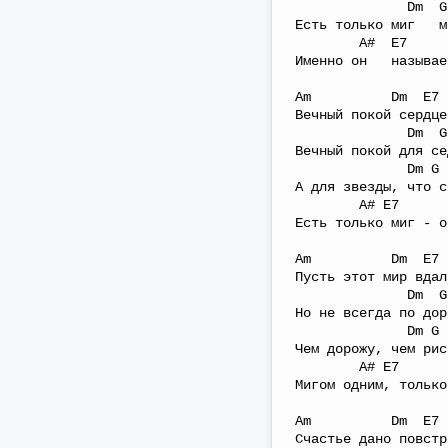
Dm G
Есть только миг ме
A# E7 Am
Именно он называ
Am Dm
Вечный покой сердце
Dm G7 
Вечный покой для се
Dm G
А для звезды, что с
A# E7 A
Есть только миг - о
Am Dm
Пусть этот мир вдал
Dm G7
Но не всегда по дор
Dm G 
Чем дорожу, чем рис
A# E7 Am
Мигом одним, только
Am Dm
Счастье дано повстр