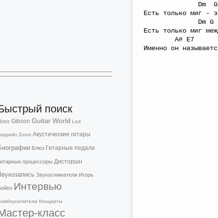
Dm G7
Есть только миг - з
Dm G
Есть только миг меж
A# E7 Am
Именно он называетс
Быстрый поиск
Guitar World
Gibson
Boss
Led
Акустические гитары
eppelin
Zoom
Биографии
Гитарные педали
Блюз
Дисторшн
Гитарные процессоры
Звукозапись
Звукосниматели
Игорь
Интервью
Бойко
Комбоусилители
Концерты
Мастер-класс