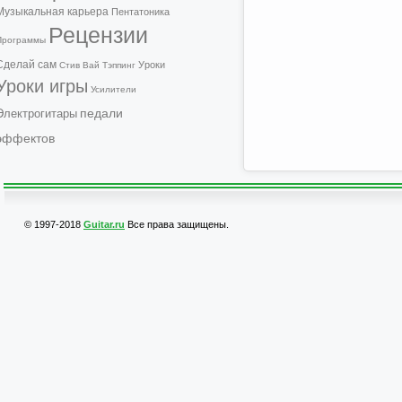
Музыкальная карьера
Пентатоника
Рецензии
Программы
Сделай сам
Уроки
Стив Вай
Тэппинг
Уроки игры
Усилители
педали
Электрогитары
эффектов
© 1997-2018
Guitar.ru
Все права защищены.