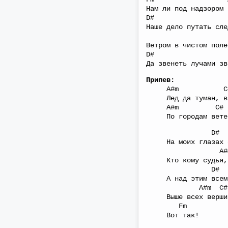
Нам ли под надзором 
D# F
Наше дело путать сле
A#m
Ветром в чистом поле
D# F
Да звенеть лучами зв
Припев:
A#m C#
Лед да туман, вью
A#m C# 
По городам ветер 
D#
На моих глазах сп
A#m C
Кто кому судья, и
D#
А над этим всем, 
A#m C# 
Выше всех верши
Fm
Вот так!