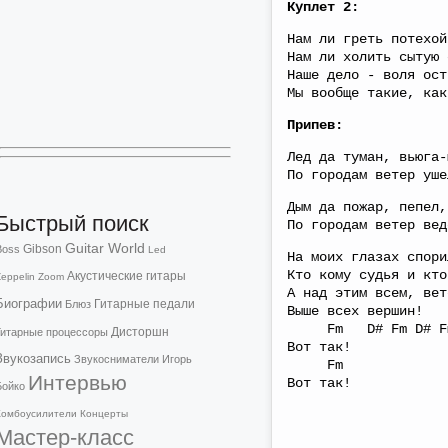
​Куплет 2:
Нам ли греть потехой
Нам ли холить сытую 
Наше дело - воля ост
Мы вообще такие, как
Припев:
Лед да туман, вьюга-
По городам ветер уше
Дым да пожар, пепел,
Быстрый поиск
По городам ветер вед
Guitar World
Gibson
Boss
Led
На моих глазах спори
Кто кому судья и кто
Акустические гитары
eppelin
Zoom
А над этим всем, вет
Биографии
Гитарные педали
Блюз
Выше всех вершин!
Fm D# Fm D# Fm 
Дисторшн
Гитарные процессоры
Вот так!
Звукозапись
Звукосниматели
Игорь
Fm
Интервью
Вот так!
Бойко
Комбоусилители
Концерты
Мастер-класс