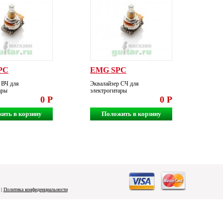
PC
EMG SPC
 ВЧ для
Эквалайзер СЧ для
ары
электрогитары
0 Р
0 Р
ить в корзину
Положить в корзину
|
Политика конфиденциальности