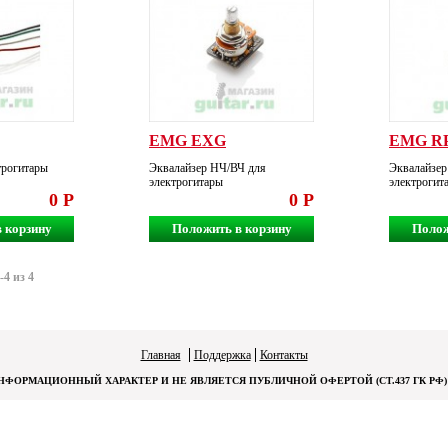
EMG EXG
EMG R
трогитары
Эквалайзер НЧ/ВЧ для
Эквалайзер
электрогитары
электрогит
0 Р
0 Р
 корзину
Положить в корзину
Полож
4 из 4
Главная
Поддержка
Контакты
ФОРМАЦИОННЫЙ ХАРАКТЕР И НЕ ЯВЛЯЕТСЯ ПУБЛИЧНОЙ ОФЕРТОЙ (СТ.437 ГК РФ)