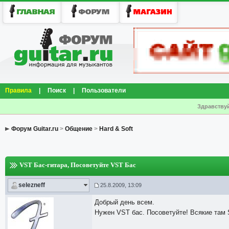
Правила
|
Поиск
|
Пользователи
Здравствуй
Форум Guitar.ru
>
Общение
>
Hard & Soft
VST Бас-гитара
, Посоветуйте VST Бас
selezneff
25.8.2009, 13:09
Добрый день всем.
Нужен VST бас. Посоветуйте! Всякие там S