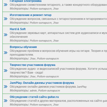
Гитарная электроника
Обсуждение схемотехники гитарного, а также концертного оборудован
Модераторы:
,
Робот-гитарист
Jhav
Изготовление и ремонт гитар
Обсуждение вопросов, связанных с гитаростроением и гитароремонто
Модераторы:
,
Робот-гитарист
Jhav
Hard & Soft
Обсуждение звуковых карт, аппаратных систем для аудиозаписи и му
обеспечения
Модераторы:
,
Робот-гитарист
Jhav
Вопросы обучения
Обсуждение проблем и вопросов обучения игры на гитаре. Теория и п
преподавателям.
Модераторы:
,
Jhav
Робот-гитарист
Творчество участников форума
Обсуждение аудио- и видеозаписей участников форума. Хотите услы
творчестве? Вам - сюда!
Модераторы:
,
Jhav
Робот-гитарист
JamPlay. Онлайн-джемы участников форума
Обсуждение онлайн-джемов участников форума
JamPlay
Модераторы:
,
admin
Робот-гитарист
Обсуждение статей сайта guitar.ru
Обсуждение статей и других материалов, расположенных на сайте
guit
Модераторы:
,
Робот-гитарист
Jhav