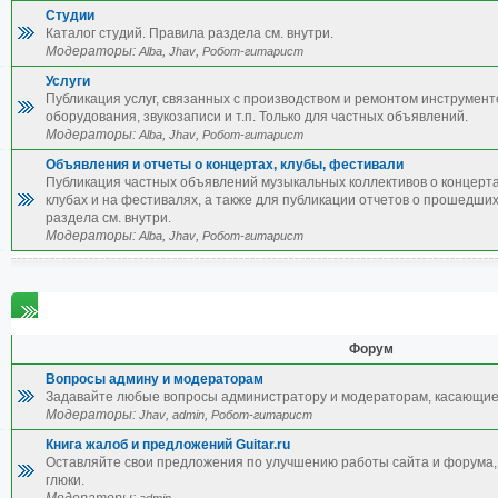
Студии
Каталог студий. Правила раздела см. внутри.
Модераторы:
,
,
Alba
Jhav
Робот-гитарист
Услуги
Публикация услуг, связанных с производством и ремонтом инструмент
оборудования, звукозаписи и т.п. Только для частных объявлений.
Модераторы:
,
,
Alba
Jhav
Робот-гитарист
Объявления и отчеты о концертах, клубы, фестивали
Публикация частных объявлений музыкальных коллективов о концерта
клубах и на фестивалях, а также для публикации отчетов о прошедши
раздела см. внутри.
Модераторы:
,
,
Alba
Jhav
Робот-гитарист
Разное
Форум
Вопросы админу и модераторам
Задавайте любые вопросы администратору и модераторам, касающие
Модераторы:
,
,
Jhav
admin
Робот-гитарист
Книга жалоб и предложений Guitar.ru
Оставляйте свои предложения по улучшению работы сайта и форума, 
глюки.