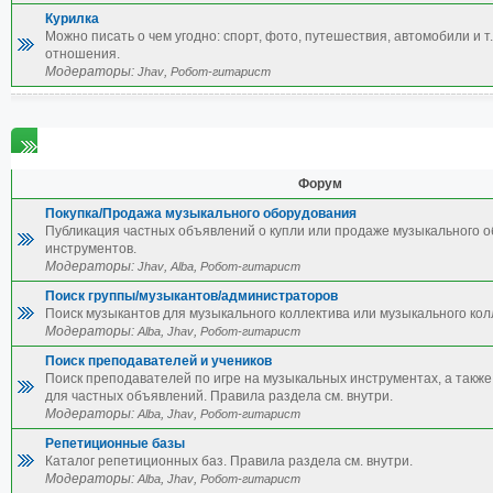
Курилка
Можно писать о чем угодно: спорт, фото, путешествия, автомобили и т.
отношения.
Модераторы:
,
Jhav
Робот-гитарист
Объявления
Форум
Покупка/Продажа музыкального оборудования
Публикация частных объявлений о купли или продаже музыкального 
инструментов.
Модераторы:
,
,
Jhav
Alba
Робот-гитарист
Поиск группы/музыкантов/администраторов
Поиск музыкантов для музыкального коллектива или музыкального кол
Модераторы:
,
,
Alba
Jhav
Робот-гитарист
Поиск преподавателей и учеников
Поиск преподавателей по игре на музыкальных инструментах, а также 
для частных объявлений. Правила раздела см. внутри.
Модераторы:
,
,
Alba
Jhav
Робот-гитарист
Репетиционные базы
Каталог репетиционных баз. Правила раздела см. внутри.
Модераторы:
,
,
Alba
Jhav
Робот-гитарист