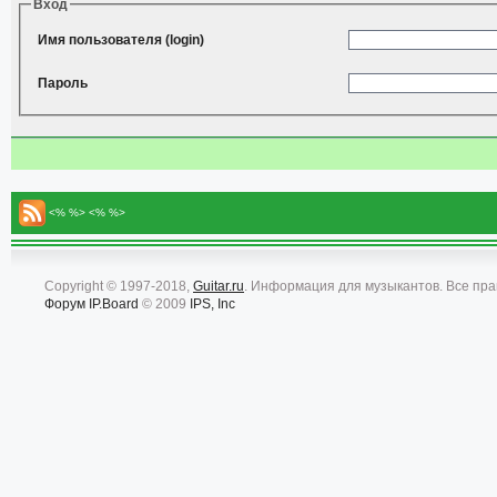
Вход
Имя пользователя (login)
Пароль
<% %> <% %>
Copyright © 1997-2018,
Guitar.ru
. Информация для музыкантов. Все пр
Форум
IP.Board
© 2009
IPS, Inc