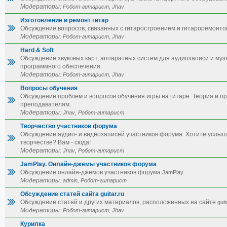
Модераторы:
,
Робот-гитарист
Jhav
Изготовление и ремонт гитар
Обсуждение вопросов, связанных с гитаростроением и гитароремонто
Модераторы:
,
Робот-гитарист
Jhav
Hard & Soft
Обсуждение звуковых карт, аппаратных систем для аудиозаписи и муз
программного обеспечения
Модераторы:
,
Робот-гитарист
Jhav
Вопросы обучения
Обсуждение проблем и вопросов обучения игры на гитаре. Теория и п
преподавателям.
Модераторы:
,
Jhav
Робот-гитарист
Творчество участников форума
Обсуждение аудио- и видеозаписей участников форума. Хотите услы
творчестве? Вам - сюда!
Модераторы:
,
Jhav
Робот-гитарист
JamPlay. Онлайн-джемы участников форума
Обсуждение онлайн-джемов участников форума
JamPlay
Модераторы:
,
admin
Робот-гитарист
Обсуждение статей сайта guitar.ru
Обсуждение статей и других материалов, расположенных на сайте
guit
Модераторы:
,
Робот-гитарист
Jhav
Курилка