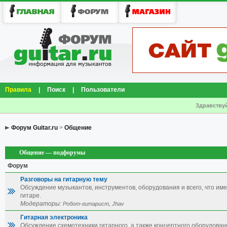
Правила
|
Поиск
|
Пользователи
Здравствуй
Форум Guitar.ru
>
Общение
Общение — подфорумы
Форум
Разговоры на гитарную тему
Обсуждение музыкантов, инструментов, оборудования и всего, что им
гитаре.
Модераторы:
,
Робот-гитарист
Jhav
Гитарная электроника
Обсуждение схемотехники гитарного, а также концертного оборудован