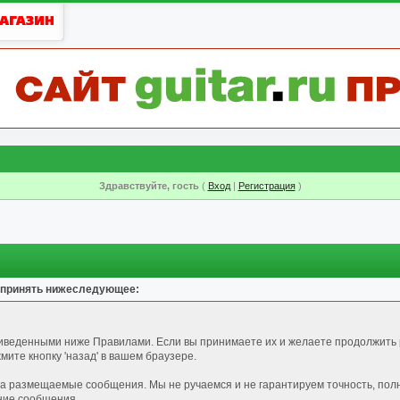
Здравствуйте, гость
(
Вход
|
Регистрация
)
 принять нижеследующее:
риведенными ниже Правилами. Если вы принимаете их и желаете продолжить 
ите кнопку 'назад' в вашем браузере.
за размещаемые сообщения. Мы не ручаемся и не гарантируем точность, пол
ние сообщения.