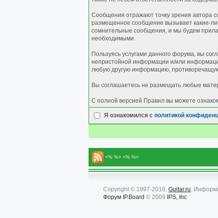
Сообщения отражают точку зрения автора со
размещенное сообщение вызывает какие-либо
сомнительные сообщения, и мы будем прилаг
необходимыми.
Пользуясь услугами данного форума, вы сог
непристойной информации и/или информации
любую другую информацию, противоречащую
Вы соглашаетесь не размещать любые матер
С полной версией Правил вы можете ознако
Я ознакомился с
политикой конфиден
<% %> <% %>
Copyright © 1997-2018,
Guitar.ru
. Информ
Форум
IP.Board
© 2009
IPS, Inc