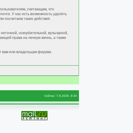
пользователям, считающим, что
очте. У нас есть возможность удалять
сли посчитаем такие действия
неточной, оскорбительной, вульгарной,
ющей права на личную жизнь, а также
т вам или владельцам форума.
Сейчас: 7.8.2026, 9:34