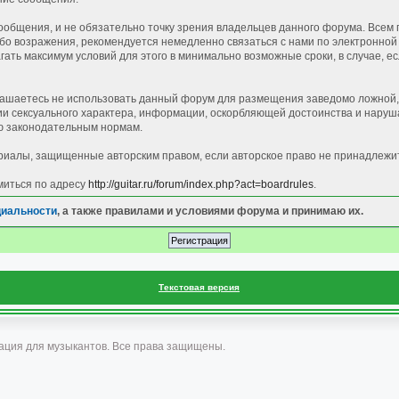
общения, и не обязательно точку зрения владельцев данного форума. Всем 
 возражения, рекомендуется немедленно связаться с нами по электронной п
ать максимум условий для этого в минимально возможные сроки, в случае, е
лашаетесь не использовать данный форум для размещения заведомо ложной, 
 сексуального характера, информации, оскорбляющей достоинства и наруша
 законодательным нормам.
иалы, защищенные авторским правом, если авторское право не принадлежи
миться по адресу
http://guitar.ru/forum/index.php?act=boardrules
.
циальности
, а также правилами и условиями форума и принимаю их.
Текстовая версия
ация для музыкантов. Все права защищены.