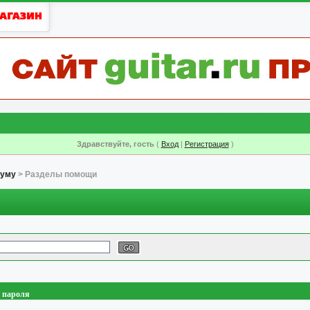
Здравствуйте, гость
(
Вход
|
Регистрация
)
руму
> Разделы помощи
о пароля