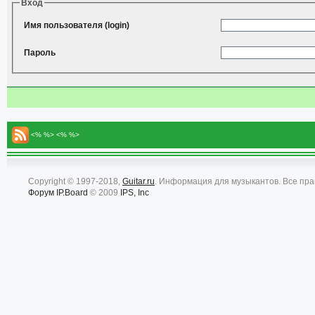
Вход
Имя пользователя (login)
Пароль
<% %> <% %>
Copyright © 1997-2018,
Guitar.ru
. Информация для музыкантов. Все пр
Форум
IP.Board
© 2009
IPS, Inc