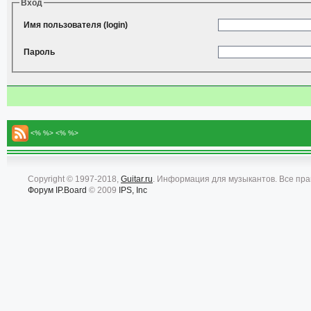
Вход
Имя пользователя (login)
Пароль
<% %> <% %>
Copyright © 1997-2018,
Guitar.ru
. Информация для музыкантов. Все пр
Форум
IP.Board
© 2009
IPS, Inc