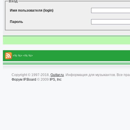
Вход
Имя пользователя (login)
Пароль
<% %> <% %>
Copyright © 1997-2018,
Guitar.ru
. Информация для музыкантов. Все пр
Форум
IP.Board
© 2009
IPS, Inc