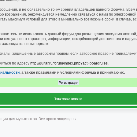
общения, и не обязательно точку зрения владельцев данного форума. Всем 
 возражения, рекомендуется немедленно связаться с нами по электронной п
ать максимум условий для этого в минимально возможные сроки, в случае, е
лашаетесь не использовать данный форум для размещения заведомо ложной, 
 сексуального характера, информации, оскорбляющей достоинства и наруша
 законодательным нормам.
иалы, защищенные авторским правом, если авторское право не принадлежи
миться по адресу
http://guitar.ru/forum/index.php?act=boardrules
.
циальности
, а также правилами и условиями форума и принимаю их.
Текстовая версия
ация для музыкантов. Все права защищены.