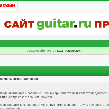
Здравствуйте, гость
(
Вход
|
Регистрация
)
 принять нижеследующее:
риведенными ниже Правилами. Если вы принимаете их и желаете продолжить 
ите кнопку 'назад' в вашем браузере.
за размещаемые сообщения. Мы не ручаемся и не гарантируем точность, пол
ние сообщения.