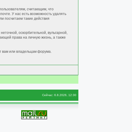
пользователям, считающим, что
очте. У нас есть возможность удалять
сли посчитаем такие действия
неточной, оскорбительной, вульгарной,
ющей права на личную жизнь, а также
т вам или владельцам форума.
Сейчас: 6.8.2026, 12:30