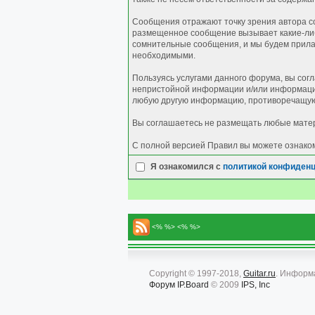
Сообщения отражают точку зрения автора со
размещенное сообщение вызывает какие-либо
сомнительные сообщения, и мы будем прилаг
необходимыми.
Пользуясь услугами данного форума, вы сог
непристойной информации и/или информации
любую другую информацию, противоречащую
Вы соглашаетесь не размещать любые матер
С полной версией Правил вы можете ознако
Я ознакомился с
политикой конфиден
<% %> <% %>
Copyright © 1997-2018,
Guitar.ru
. Информ
Форум
IP.Board
© 2009
IPS, Inc