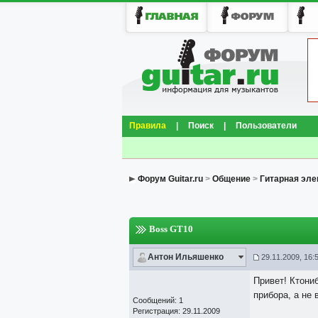
Правила
|
Поиск
|
Пользователи
Форум Guitar.ru
>
Общение
>
Гитарная эле
Boss GT10
Антон Ильяшенко
29.11.2009, 16:
Привет! Ктони
прибора, а не 
Сообщений: 1
Регистрация: 29.11.2009