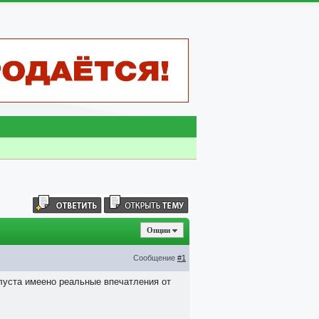
Опции
Сообщение
#1
луста имеено реальные впечатления от