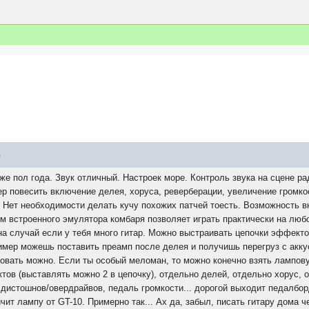
4
же пол года. Звук отличный. Настроек море. Контроль звука на сцене ра
р повесить включение делея, хоруса, реверберации, увеличение громко
 Нет необходимости делать кучу похожих патчей тоесть. Возможность в
м встроенного эмулятора комбаря позволяет играть практически на люб
на случай если у тебя много гитар. Можно выстраивать цепочки эффекто
имер можешь поставить преамп после делея и получишь перегруз с акк
овать можно. Если ты особый меломан, то можно конечно взять ламповую
ов (выставлять можно 2 в цепочку), отдельно делей, отдельно хорус, 
 дистошнов/овердрайвов, педаль громкости... дорогой выходит педалбо
чит лампу от GT-10. Примерно так... Ах да, забыл, писать гитару дома ч