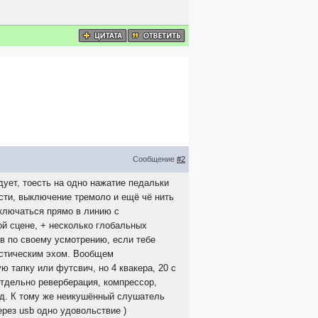
Сообщение
#2
дует, тоесть на одно нажатие педальки
сти, выключение тремоло и ещё чё нить
ключаться прямо в линию с
ой сцене, + несколько глобальных
в по своему усмотрению, если тебе
устическим эхом. Вообщем
 тапку или футсвич, но 4 квакера, 20 с
отдельно реверберация, компрессор,
рд. К тому же неикушённый слушатель
ерез usb одно удовольствие )