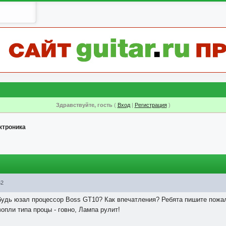
Здравствуйте, гость
(
Вход
|
Регистрация
)
ктроника
52
будь юзал процессор Boss GT10? Как впечатления? Ребята пишите пожа
вопли типа процы - говно, Лампа рулит!