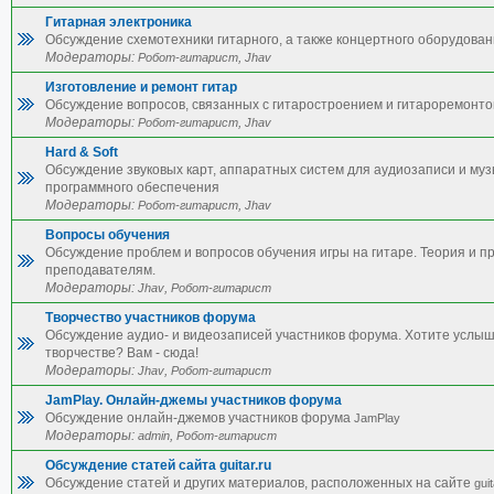
Гитарная электроника
Обсуждение схемотехники гитарного, а также концертного оборудован
Модераторы:
,
Робот-гитарист
Jhav
Изготовление и ремонт гитар
Обсуждение вопросов, связанных с гитаростроением и гитароремонто
Модераторы:
,
Робот-гитарист
Jhav
Hard & Soft
Обсуждение звуковых карт, аппаратных систем для аудиозаписи и му
программного обеспечения
Модераторы:
,
Робот-гитарист
Jhav
Вопросы обучения
Обсуждение проблем и вопросов обучения игры на гитаре. Теория и п
преподавателям.
Модераторы:
,
Jhav
Робот-гитарист
Творчество участников форума
Обсуждение аудио- и видеозаписей участников форума. Хотите услы
творчестве? Вам - сюда!
Модераторы:
,
Jhav
Робот-гитарист
JamPlay. Онлайн-джемы участников форума
Обсуждение онлайн-джемов участников форума
JamPlay
Модераторы:
,
admin
Робот-гитарист
Обсуждение статей сайта guitar.ru
Обсуждение статей и других материалов, расположенных на сайте
guit