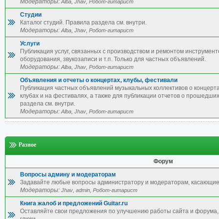
Модераторы:
,
,
Alba
Jhav
Робот-гитарист
Студии
Каталог студий. Правила раздела см. внутри.
Модераторы:
,
,
Alba
Jhav
Робот-гитарист
Услуги
Публикация услуг, связанных с производством и ремонтом инструмент
оборудования, звукозаписи и т.п. Только для частных объявлений.
Модераторы:
,
,
Alba
Jhav
Робот-гитарист
Объявления и отчеты о концертах, клубы, фестивали
Публикация частных объявлений музыкальных коллективов о концерта
клубах и на фестивалях, а также для публикации отчетов о прошедши
раздела см. внутри.
Модераторы:
,
,
Alba
Jhav
Робот-гитарист
Разное
Форум
Вопросы админу и модераторам
Задавайте любые вопросы администратору и модераторам, касающие
Модераторы:
,
,
Jhav
admin
Робот-гитарист
Книга жалоб и предложений Guitar.ru
Оставляйте свои предложения по улучшению работы сайта и форума, 