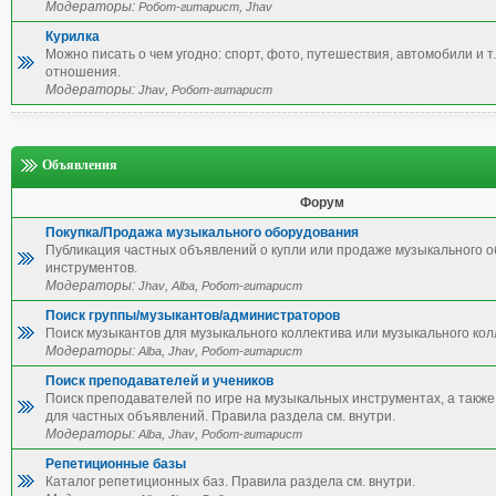
Модераторы:
,
Робот-гитарист
Jhav
Курилка
Можно писать о чем угодно: спорт, фото, путешествия, автомобили и т.
отношения.
Модераторы:
,
Jhav
Робот-гитарист
Объявления
Форум
Покупка/Продажа музыкального оборудования
Публикация частных объявлений о купли или продаже музыкального 
инструментов.
Модераторы:
,
,
Jhav
Alba
Робот-гитарист
Поиск группы/музыкантов/администраторов
Поиск музыкантов для музыкального коллектива или музыкального кол
Модераторы:
,
,
Alba
Jhav
Робот-гитарист
Поиск преподавателей и учеников
Поиск преподавателей по игре на музыкальных инструментах, а также 
для частных объявлений. Правила раздела см. внутри.
Модераторы:
,
,
Alba
Jhav
Робот-гитарист
Репетиционные базы
Каталог репетиционных баз. Правила раздела см. внутри.