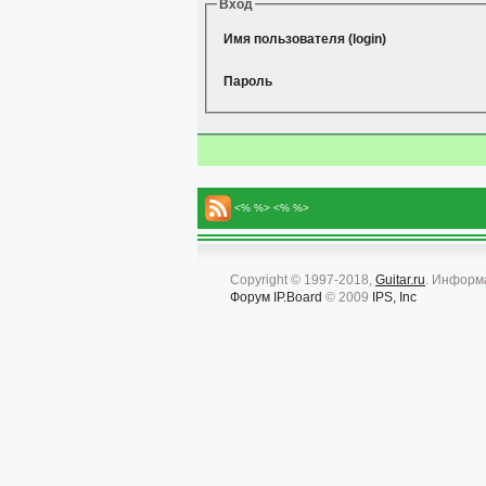
Вход
Имя пользователя (login)
Пароль
<% %> <% %>
Copyright © 1997-2018,
Guitar.ru
. Информ
Форум
IP.Board
© 2009
IPS, Inc