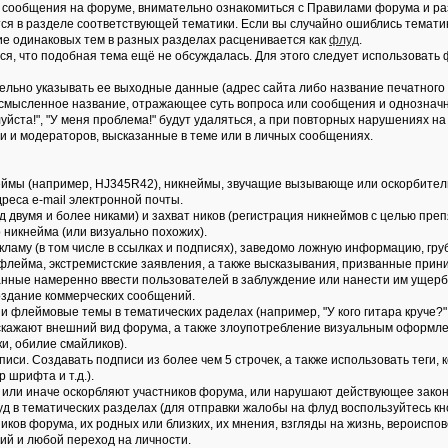
ые сообщения на форуме, внимательно ознакомиться с Правилами форума и ра
тся в разделе соответствующей тематики. Если вы случайно ошиблись темат
ие одинаковых тем в разных разделах расценивается как
флуд
.
ся, что подобная тема ещё не обсуждалась. Для этого следует использовать
ельно указывать ее выходные данные (адрес сайта либо название печатного 
 осмысленное название, отражающее суть вопроса или сообщения и однознач
йста!", "У меня проблема!" будут удаляться, а при повторных нарушениях на
и и модераторов, высказанные в теме или в личных сообщениях.
еймы (например, HJ345R42), никнеймы, звучащие вызывающе или оскорбитель
реса e-mail электронной почты.
д двумя и более никами) и захват ников (регистрация никнеймов с целью пре
 никнейма (или визуально похожих).
ламу (в том числе в ссылках и подписях), заведомо ложнyю инфоpмацию, гpу
 флейма, экстремистские заявления, а также высказывания, призванные прин
нные намеренно ввести пользователей в заблуждение или нанести им ущер
Создание коммерческих сообщений.
 флеймовые темы в тематических раделах (например, "У кого гитара круче?" и
искажают внешний вид форума, а также злоупотребление визуальным оформле
, обилие смайликов).
дписи. Создавать подписи из более чем 5 строчек, а также использовать теги
 шрифта и т.д.).
ак или иначе оскорбляют участников форума, или нарушают действующее зако
уд в тематических разделах (для отправки жалобы на флуд воспользуйтесь кн
тников форума, их родных или близких, их мнения, взгляды на жизнь, вероис
ий и любой переход на личности.