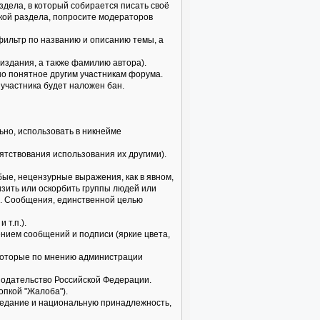
здела, в который собирается писать своё
икой раздела, попросите модераторов
 фильтр по названию и описанию темы, а
издания, а также фамилию автора).
но понятное другим участникам форума.
 участника будет наложен бан.
но, использовать в никнейме
пятствования использования их другими).
бые, нецензурные выражения, как в явном,
изить или оскорбить группы людей или
б. Сообщения, единственной целью
 т.п.).
нием сообщений и подписи (яркие цвета,
, которые по мнению администрации
нодательство Российской Федерации.
опкой "Жалоба").
поведание и национальную принадлежность,