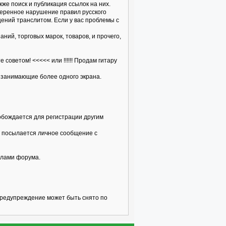
кже поиск и публикация ссылок на них.
меренное нарушение правил русского
щений транслитом. Если у вас проблемы с
ий, торговых марок, товаров, и прочего,
оветом! <<<<< или !!!!!! Продам гитару
 занимающие более одного экрана.
вобождается для регистрации другим
ку посылается личное сообщение с
илами форума.
предупреждение может быть снято по