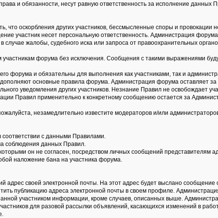
права и обязанности, несут равную ответственность за исполнение данных П
ть, что оскорбления других участников, бессмысленные споры и провокации 
общение участник несет персональную ответственность. Администрация форум
в случае жалобы, судебного иска или запроса от правоохранительных органо
участникам форума без исключения. Сообщения с такими выражениями буду
го форума и обязательны для выполнения как участниками, так и администр
 дополняют основные правила форума. Администрация форума оставляет за 
льного уведомления других участников. Незнание Правил не освобождает уча
тации Правил применительно к конкретному сообщению остается за Админис
пожалуйста, незамедлительно известите модераторов и/или администраторо
в соответствии с данными Правилами.
ума соблюдения данных Правил.
с которыми он не согласен, посредством личных сообщений представителям 
обой наложение бана на участника форума.
ий адрес своей электронной почты. На этот адрес будет выслано сообщение о
етить публикацию адреса электронной почты в своем профиле. Администрац
анной участником информации, кроме случаев, описанных выше. Администра
участников для разовой рассылки объявлений, касающихся изменений в работ
е.