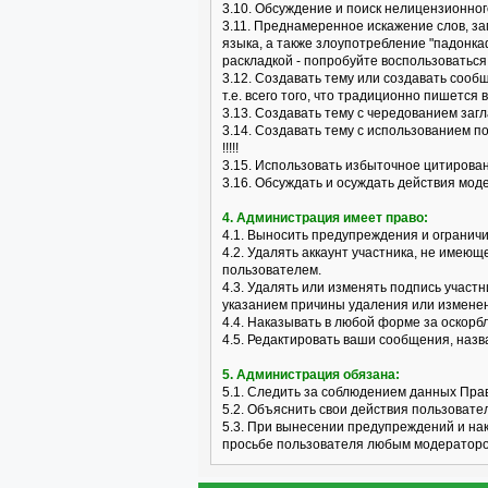
3.10. Обсуждение и поиск нелицензионного
3.11. Преднамеренное искажение слов, з
языка, а также злоупотребление "падонка
раскладкой - попробуйте воспользоваться 
3.12. Создавать тему или создавать сооб
т.е. всего того, что традиционно пишется 
3.13. Создавать тему с чередованием заг
3.14. Создавать тему с использованием п
!!!!!
3.15. Использовать избыточное цитирова
3.16. Обсуждать и осуждать действия мо
4. Администрация имеет право:
4.1. Выносить предупреждения и огранич
4.2. Удалять аккаунт участника, не имею
пользователем.
4.3. Удалять или изменять подпись участ
указанием причины удаления или измене
4.4. Наказывать в любой форме за оскор
4.5. Редактировать ваши сообщения, наз
5. Администрация обязана:
5.1. Следить за соблюдением данных Пра
5.2. Объяснить свои действия пользовате
5.3. При вынесении предупреждений и на
просьбе пользователя любым модераторо