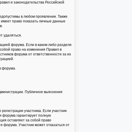
равил и законодательства Российской
недопустимы в любом проявлении. Также
а имеет право показать личные данные
в.
т удаляться.
ацией форума. Если в каком-либо разделе
собой право на изменения Правил в
стников форума от ответственности за их
трацией.
в форума.
администрации. Публичное выяснения
 регистрации участника. Если участник
ия форума гарантирует полную
ция оставляет за собой право
е форума. Участник может отказаться от