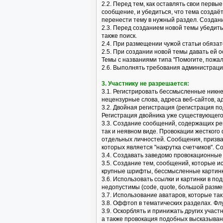
2.2. Перед тем, как оставлять свои перв
сообщение, и убедиться, что тема создаё
перенести тему в нужный раздел. Создан
2.3. Перед созданием новой темы убедить
также поиск.
2.4. При размещении чужой статьи обязат
2.5. При создании новой темы давать ей
Темы с названиями типа "Помогите, пожалу
2.6. Выполнять требования администраци
3. Участнику не разрешается:
3.1. Регистрировать бессмысленные никн
нецензурные слова, адреса веб-сайтов, ад
3.2. Двойная регистрация (регистрация по
Регистрация двойника уже существующего
3.3. Создание сообщений, содержащих рек
так и неявном виде. Провокации жесткого
отдельных личностей. Сообщения, призва
которых является "накрутка счетчиков". 
3.4. Создавать заведомо провокационные и
3.5. Создание тем, сообщений, которые 
крупные шрифты, бессмысленные картинки
3.6. Использовать ссылки и картинки в по
недопустимы (code, quote, большой размер
3.7. Использование аватаров, которые т
3.8. Оффтоп в тематических разделах. Фл
3.9. Оскорблять и принижать других учас
а также провокация подобных высказыван