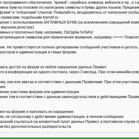
 программного обеспечения, "кряков", серийных номеров, кейгенов и пр., а та
амена букв на похожие по написанию символы и буквы других языков. Предна
фским" и "олбанским" слэнгом. Пожалуйста, воздержитесь от написания сооб
сервисами, подобными translit.ru.
щение с использованием ЗАГЛАВНЫХ БУКВ (за исключением сокращений компан
в верхнем регистре).
лавных и прописных букв, например, ПрОдАм ГиТаРу!
овторяющихся символов для привлечения внимания, например >>>>> Помогите с
ние. Не приветствуется полное цитирование сообщений участников и цитаты,
дераторов и администрации в темах форума
ивать доступ на форум за любое нарушение данных Правил.
щего в конференции ни одного постинга, через 3 месяца. При этом никнейм ос
ника, ник или аватар в соответствии с данными Правилами. При этом участни
ния.
бление участника форума или администрации.
вания тем в соответствии с данным законодательством и действующими Прав
вил на форуме и пресекать их нарушение.
лю, не согласному с действиями администрации, в личном сообщении.
казаний ссылаться на конкретный пункт данных Правил; в противном случае 
м без дополнительных разбирательств.