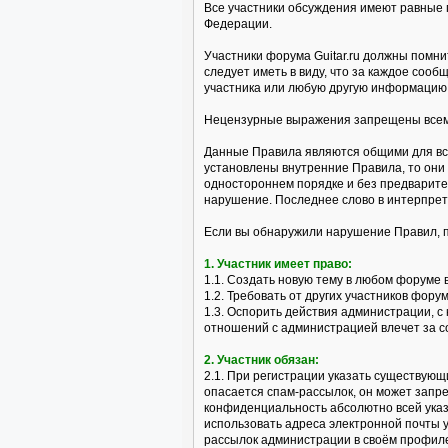
Все участники обсуждения имеют равные 
Федерации.
Участники форума Guitar.ru должны помни
следует иметь в виду, что за каждое со
участника или любую другую информацию 
Нецензурные выражения запрещены всем 
Данные Правила являются общими для все
установлены внутренние Правила, то они
одностороннем порядке и без предварите
нарушение. Последнее слово в интерпре
Если вы обнаружили нарушение Правил, 
1. Участник имеет право:
1.1. Создать новую тему в любом форуме 
1.2. Требовать от других участников фор
1.3. Оспорить действия администрации, 
отношений с администрацией влечет за с
2. Участник обязан:
2.1. При регистрации указать существующ
опасается спам-рассылок, он может запр
конфиденциальность абсолютно всей указ
использовать адреса электронной почты 
рассылок администрации в своём профил