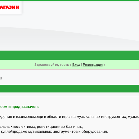
Здравствуйте, гость
(
Вход
|
Регистрация
)
u
рсом и предназначен:
ждения и взаимопомощи в области игры на музыкальных инструментах, музык
альных коллективах, репетиционных баз и т.п.;
 купле/продаже музыкальных инструментов и оборудования.