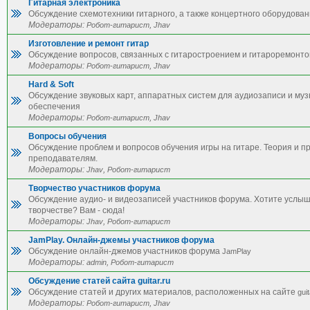
Гитарная электроника
Обсуждение схемотехники гитарного, а также концертного оборудован
Модераторы:
,
Робот-гитарист
Jhav
Изготовление и ремонт гитар
Обсуждение вопросов, связанных с гитаростроением и гитароремонто
Модераторы:
,
Робот-гитарист
Jhav
Hard & Soft
Обсуждение звуковых карт, аппаратных систем для аудиозаписи и му
обеспечения
Модераторы:
,
Робот-гитарист
Jhav
Вопросы обучения
Обсуждение проблем и вопросов обучения игры на гитаре. Теория и п
преподавателям.
Модераторы:
,
Jhav
Робот-гитарист
Творчество участников форума
Обсуждение аудио- и видеозаписей участников форума. Хотите услы
творчестве? Вам - сюда!
Модераторы:
,
Jhav
Робот-гитарист
JamPlay. Онлайн-джемы участников форума
Обсуждение онлайн-джемов участников форума
JamPlay
Модераторы:
,
admin
Робот-гитарист
Обсуждение статей сайта guitar.ru
Обсуждение статей и других материалов, расположенных на сайте
guit
Модераторы:
,
Робот-гитарист
Jhav