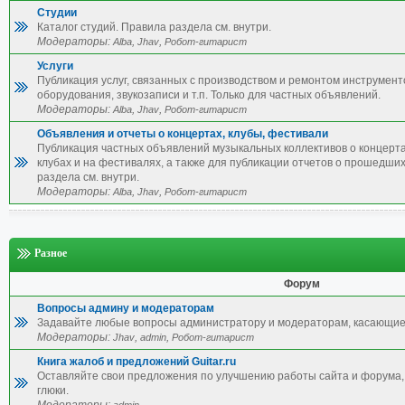
Студии
Каталог студий. Правила раздела см. внутри.
Модераторы:
,
,
Alba
Jhav
Робот-гитарист
Услуги
Публикация услуг, связанных с производством и ремонтом инструмент
оборудования, звукозаписи и т.п. Только для частных объявлений.
Модераторы:
,
,
Alba
Jhav
Робот-гитарист
Объявления и отчеты о концертах, клубы, фестивали
Публикация частных объявлений музыкальных коллективов о концерта
клубах и на фестивалях, а также для публикации отчетов о прошедши
раздела см. внутри.
Модераторы:
,
,
Alba
Jhav
Робот-гитарист
Разное
Форум
Вопросы админу и модераторам
Задавайте любые вопросы администратору и модераторам, касающие
Модераторы:
,
,
Jhav
admin
Робот-гитарист
Книга жалоб и предложений Guitar.ru
Оставляйте свои предложения по улучшению работы сайта и форума, 
глюки.