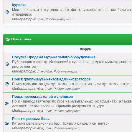
Курилка
Можно писать о чем угодно: спорт, фото, путешествия, автомобили и т.
отношения.
Модераторы:
,
Jhav
Робот-гитарист
Объявления
Форум
Покупка/Продажа музыкального оборудования
Публикация частных объявлений о купли или продаже музыкального 
инструментов.
Модераторы:
,
,
Jhav
Alba
Робот-гитарист
Поиск группы/музыкантов/администраторов
Поиск музыкантов для музыкального коллектива или музыкального кол
Модераторы:
,
,
Alba
Jhav
Робот-гитарист
Поиск преподавателей и учеников
Поиск преподавателей по игре на музыкальных инструментах, а также 
для частных объявлений. Правила раздела см. внутри.
Модераторы:
,
,
Alba
Jhav
Робот-гитарист
Репетиционные базы
Каталог репетиционных баз. Правила раздела см. внутри.
Модераторы:
,
,
Alba
Jhav
Робот-гитарист