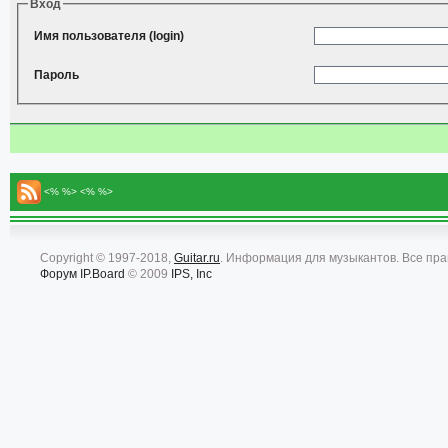
Вход
Имя пользователя (login)
Пароль
<% %> <% %>
Copyright © 1997-2018,
Guitar.ru
. Информация для музыкантов. Все пр
Форум
IP.Board
© 2009
IPS, Inc