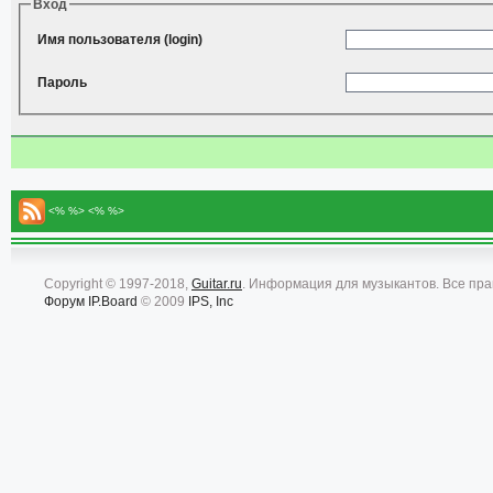
Вход
Имя пользователя (login)
Пароль
<% %> <% %>
Copyright © 1997-2018,
Guitar.ru
. Информация для музыкантов. Все пр
Форум
IP.Board
© 2009
IPS, Inc