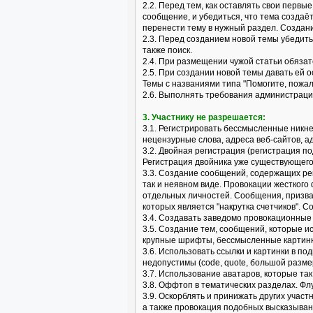
2.2. Перед тем, как оставлять свои перв
сообщение, и убедиться, что тема создаё
перенести тему в нужный раздел. Создан
2.3. Перед созданием новой темы убедить
также поиск.
2.4. При размещении чужой статьи обязат
2.5. При создании новой темы давать ей
Темы с названиями типа "Помогите, пожалу
2.6. Выполнять требования администраци
3. Участнику не разрешается:
3.1. Регистрировать бессмысленные никн
нецензурные слова, адреса веб-сайтов, ад
3.2. Двойная регистрация (регистрация по
Регистрация двойника уже существующего
3.3. Создание сообщений, содержащих рек
так и неявном виде. Провокации жесткого
отдельных личностей. Сообщения, призва
которых является "накрутка счетчиков". 
3.4. Создавать заведомо провокационные и
3.5. Создание тем, сообщений, которые 
крупные шрифты, бессмысленные картинки
3.6. Использовать ссылки и картинки в по
недопустимы (code, quote, большой размер
3.7. Использование аватаров, которые т
3.8. Оффтоп в тематических разделах. Фл
3.9. Оскорблять и принижать других учас
а также провокация подобных высказыван