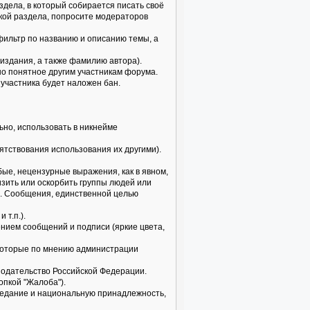
здела, в который собирается писать своё
икой раздела, попросите модераторов
 фильтр по названию и описанию темы, а
издания, а также фамилию автора).
но понятное другим участникам форума.
 участника будет наложен бан.
но, использовать в никнейме
пятствования использования их другими).
бые, нецензурные выражения, как в явном,
изить или оскорбить группы людей или
б. Сообщения, единственной целью
 т.п.).
нием сообщений и подписи (яркие цвета,
, которые по мнению администрации
нодательство Российской Федерации.
опкой "Жалоба").
поведание и национальную принадлежность,