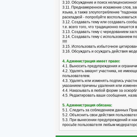
3.10. Обсуждение и поиск нелицензионного
3.11. Преднамеренное искажение слов, з
языка, а также злоупотребление "падонка
раскладкой - попробуйте воспользоваться 
3.12. Создавать тему или создавать сооб
т.е. всего того, что традиционно пишется 
3.13. Создавать тему с чередованием заг
3.14. Создавать тему с использованием п
!!!!!
3.15. Использовать избыточное цитирова
3.16. Обсуждать и осуждать действия мо
4. Администрация имеет право:
4.1. Выносить предупреждения и огранич
4.2. Удалять аккаунт участника, не имею
пользователем.
4.3. Удалять или изменять подпись участ
указанием причины удаления или измене
4.4. Наказывать в любой форме за оскор
4.5. Редактировать ваши сообщения, наз
5. Администрация обязана:
5.1. Следить за соблюдением данных Пра
5.2. Объяснить свои действия пользовате
5.3. При вынесении предупреждений и на
просьбе пользователя любым модераторо