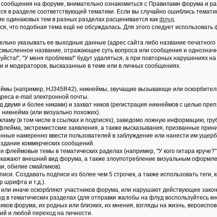
ые сообщения на форуме, внимательно ознакомиться с Правилами форума и ра
тся в разделе соответствующей тематики. Если вы случайно ошиблись темат
ие одинаковых тем в разных разделах расценивается как
флуд
.
ся, что подобная тема ещё не обсуждалась. Для этого следует использовать
ельно указывать ее выходные данные (адрес сайта либо название печатного 
 осмысленное название, отражающее суть вопроса или сообщения и однознач
йста!", "У меня проблема!" будут удаляться, а при повторных нарушениях на
и и модераторов, высказанные в теме или в личных сообщениях.
еймы (например, HJ345R42), никнеймы, звучащие вызывающе или оскорбитель
реса e-mail электронной почты.
д двумя и более никами) и захват ников (регистрация никнеймов с целью пре
 никнейма (или визуально похожих).
ламу (в том числе в ссылках и подписях), заведомо ложнyю инфоpмацию, гpу
 флейма, экстремистские заявления, а также высказывания, призванные прин
нные намеренно ввести пользователей в заблуждение или нанести им ущер
Создание коммерческих сообщений.
 флеймовые темы в тематических раделах (например, "У кого гитара круче?" и
искажают внешний вид форума, а также злоупотребление визуальным оформле
, обилие смайликов).
дписи. Создавать подписи из более чем 5 строчек, а также использовать теги
 шрифта и т.д.).
ак или иначе оскорбляют участников форума, или нарушают действующее зако
уд в тематических разделах (для отправки жалобы на флуд воспользуйтесь кн
тников форума, их родных или близких, их мнения, взгляды на жизнь, вероис
ий и любой переход на личности.