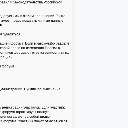
равил и законодательства Российской
недопустимы в любом проявлении. Также
а имеет право показать личные данные
в.
т удаляться.
ацией форума. Если в каком-либо разделе
собой право на изменения Правил в
стников форума от ответственности за их
трацией.
в форума.
администрации. Публичное выяснения
 регистрации участника. Если участник
ия форума гарантирует полную
ция оставляет за собой право
е форума. Участник может отказаться от