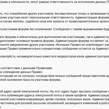
права и обязанности, несут равную ответственность за исполнение данных П
ть, что оскорбления других участников, бессмысленные споры и провокации 
общение участник несет персональную ответственность. Администрация форум
в случае жалобы, судебного иска или запроса от правоохранительных органо
участникам форума без исключения. Сообщения с такими выражениями буду
го форума и обязательны для выполнения как участниками, так и администр
 дополняют основные правила форума. Администрация форума оставляет за 
льного уведомления других участников. Незнание Правил не освобождает уча
тации Правил применительно к конкретному сообщению остается за Админис
пожалуйста, незамедлительно известите модераторов и/или администраторо
в соответствии с данными Правилами.
ума соблюдения данных Правил.
с которыми он не согласен, посредством личных сообщений представителям 
обой наложение бана на участника форума.
ий адрес своей электронной почты. На этот адрес будет выслано сообщение о
етить публикацию адреса электронной почты в своем профиле. Администрац
анной участником информации, кроме случаев, описанных выше. Администра
участников для разовой рассылки объявлений, касающихся изменений в работ
е.