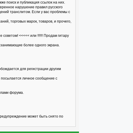
кже поиск и публикация ссылок на них.
меренное нарушение правил русского
щений транслитом. Если у вас проблемы с
ий, торговых марок, товаров, и прочего,
оветом! <<<<< или !!!!!! Продам гитару
 занимающие более одного экрана.
вобождается для регистрации другим
ку посылается личное сообщение с
илами форума.
предупреждение может быть снято по