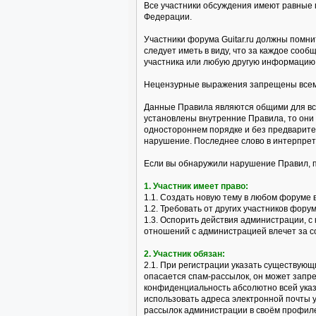
Все участники обсуждения имеют равные 
Федерации.
Участники форума Guitar.ru должны помни
следует иметь в виду, что за каждое со
участника или любую другую информацию 
Нецензурные выражения запрещены всем 
Данные Правила являются общими для все
установлены внутренние Правила, то они
одностороннем порядке и без предварите
нарушение. Последнее слово в интерпре
Если вы обнаружили нарушение Правил, 
1. Участник имеет право:
1.1. Создать новую тему в любом форуме 
1.2. Требовать от других участников фор
1.3. Оспорить действия администрации, 
отношений с администрацией влечет за с
2. Участник обязан:
2.1. При регистрации указать существующ
опасается спам-рассылок, он может запр
конфиденциальность абсолютно всей указ
использовать адреса электронной почты 
рассылок администрации в своём профил