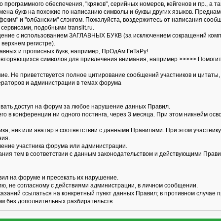
 программного обеспечения, "кряков", серийных номеров, кейгенов и пр., а та
амена букв на похожие по написанию символы и буквы других языков. Предна
фским" и "олбанским" слэнгом. Пожалуйста, воздержитесь от написания сооб
сервисами, подобными translit.ru.
щение с использованием ЗАГЛАВНЫХ БУКВ (за исключением сокращений компан
в верхнем регистре).
лавных и прописных букв, например, ПрОдАм ГиТаРу!
овторяющихся символов для привлечения внимания, например >>>>> Помогите с
ние. Не приветствуется полное цитирование сообщений участников и цитаты,
дераторов и администрации в темах форума
ивать доступ на форум за любое нарушение данных Правил.
щего в конференции ни одного постинга, через 3 месяца. При этом никнейм ос
ника, ник или аватар в соответствии с данными Правилами. При этом участни
ния.
бление участника форума или администрации.
вания тем в соответствии с данным законодательством и действующими Прав
вил на форуме и пресекать их нарушение.
лю, не согласному с действиями администрации, в личном сообщении.
казаний ссылаться на конкретный пункт данных Правил; в противном случае 
м без дополнительных разбирательств.