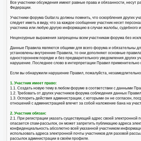
Все участники обсуждения имеют равные права и обязанности, несут р
Федерации.
Участники форума Guitar.ru должны помнить, что оскорбления других 
следует иметь в виду, что за каждое сообщение участник несет персо
участника или любую другую информацию в случае жалобы, судебного и
Нецензурные выражения запрещены всем участникам форума без исклю
Данные Правила являются общими для всего форума и обязательны для
установлены внутренние Правила, то они дополняют основные правила
одностороннем порядке и без предварительного уведомления других уч
нарушение. Последнее слово в интерпретации Правил применительно 
Если вы обнаружили нарушение Правил, пожалуйста, незамедлительно
1. Участник имеет право:
1.1. Создать новую тему в любом форуме в соответствии с данными Пр
1.2. Требовать от других участников форума соблюдения данных Правил
1.3. Оспорить действия администрации, с которыми он не согласен, 
отношений с администрацией влечет за собой наложение бана на учас
2. Участник обязан:
2.1. При регистрации указать существующий адрес своей электронной п
опасается спам-рассылок, он может запретить публикацию адреса эле
конфиденциальность абсолютно всей указанной участником информации
использовать адреса электронной почты участников для разовой рассы
рассылок администрации в своём профиле.