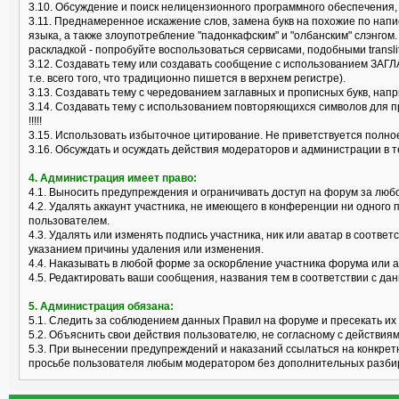
3.10. Обсуждение и поиск нелицензионного программного обеспечения, "к
3.11. Преднамеренное искажение слов, замена букв на похожие по нап
языка, а также злоупотребление "падонкафским" и "олбанским" слэнгом
раскладкой - попробуйте воспользоваться сервисами, подобными translit
3.12. Создавать тему или создавать сообщение с использованием ЗАГЛ
т.е. всего того, что традиционно пишется в верхнем регистре).
3.13. Создавать тему с чередованием заглавных и прописных букв, нап
3.14. Создавать тему с использованием повторяющихся символов для пр
!!!!!
3.15. Использовать избыточное цитирование. Не приветствуется полно
3.16. Обсуждать и осуждать действия модераторов и администрации в 
4. Администрация имеет право:
4.1. Выносить предупреждения и ограничивать доступ на форум за лю
4.2. Удалять аккаунт участника, не имеющего в конференции ни одного 
пользователем.
4.3. Удалять или изменять подпись участника, ник или аватар в соотв
указанием причины удаления или изменения.
4.4. Наказывать в любой форме за оскорбление участника форума или 
4.5. Редактировать ваши сообщения, названия тем в соответствии с 
5. Администрация обязана:
5.1. Следить за соблюдением данных Правил на форуме и пресекать их
5.2. Объяснить свои действия пользователю, не согласному с действия
5.3. При вынесении предупреждений и наказаний ссылаться на конкрет
просьбе пользователя любым модератором без дополнительных разби