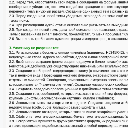
2.2. Перед тем, как оставлять свои первые сообщения на форуме, вним
сообщение, и убедиться, что тема создаётся в разделе соответствующ
перенести тему в нужный раздел. Создание одинаковых тем в разных р
2.3. Перед созданием новой темы убедиться, что подобная тема ещё не
также поиск.
2.4. При размещении чужой статьи обязательно указывать ее выходные
2.5. При создании новой темы давать ей осмысленное название, отраж
Темы с названиями типа "Помогите, пожалуйста!", "У меня проблема!" б
2.6. Выполнять требования администрации и модераторов, высказанные
3. Участнику не разрешается:
3.1. Регистрировать бессмысленные никнеймы (например, HJ345R42), 
нецензурные слова, адреса веб-сайтов, адреса e-mail электронной почт
3.2. Двойная регистрация (регистрация под двумя и более никами) и за
Регистрация двойника уже существующего никнейма (или визуально пох
3.3. Создание сообщений, содержащих рекламу (в том числе в ссылках 
так и неявном виде. Провокации жесткого флейма, экстремистские заяв
отдельных личностей. Сообщения, призванные намеренно ввести поль
которых является "накрутка счетчиков". Создание коммерческих сообще
3.4. Создавать заведомо провокационные и флеймовые темы в тематически
3.5. Создание тем, сообщений, которые искажают внешний вид форума
крупные шрифты, бессмысленные картинки, обилие смайликов).
3.6. Использовать ссылки и картинки в подписи. Создавать подписи из 
недопустимы (code, quote, большой размер шрифта и т.д.).
3.7. Использование аватаров, которые так или иначе оскорбляют учас
3.8. Оффтоп в тематических разделах. Флуд в тематических разделах (
3.9. Оскорблять и принижать других участников форума, их родных или
а также провокация подобных высказываний и любой переход на лично