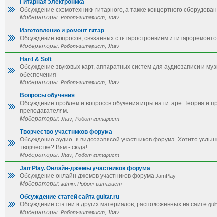
Гитарная электроника
Обсуждение схемотехники гитарного, а также концертного оборудован
Модераторы:
,
Робот-гитарист
Jhav
Изготовление и ремонт гитар
Обсуждение вопросов, связанных с гитаростроением и гитароремонто
Модераторы:
,
Робот-гитарист
Jhav
Hard & Soft
Обсуждение звуковых карт, аппаратных систем для аудиозаписи и му
обеспечения
Модераторы:
,
Робот-гитарист
Jhav
Вопросы обучения
Обсуждение проблем и вопросов обучения игры на гитаре. Теория и п
преподавателям.
Модераторы:
,
Jhav
Робот-гитарист
Творчество участников форума
Обсуждение аудио- и видеозаписей участников форума. Хотите услы
творчестве? Вам - сюда!
Модераторы:
,
Jhav
Робот-гитарист
JamPlay. Онлайн-джемы участников форума
Обсуждение онлайн-джемов участников форума
JamPlay
Модераторы:
,
admin
Робот-гитарист
Обсуждение статей сайта guitar.ru
Обсуждение статей и других материалов, расположенных на сайте
guit
Модераторы:
,
Робот-гитарист
Jhav