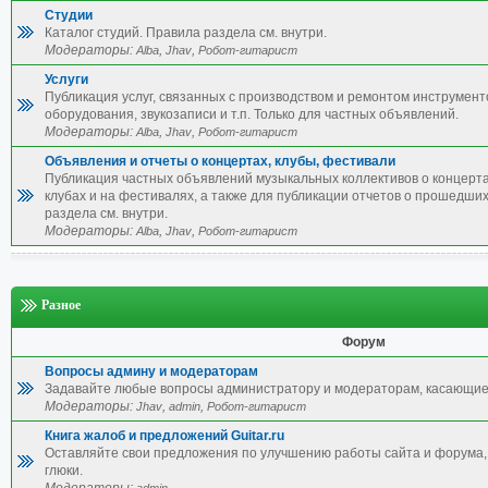
Студии
Каталог студий. Правила раздела см. внутри.
Модераторы:
,
,
Alba
Jhav
Робот-гитарист
Услуги
Публикация услуг, связанных с производством и ремонтом инструмент
оборудования, звукозаписи и т.п. Только для частных объявлений.
Модераторы:
,
,
Alba
Jhav
Робот-гитарист
Объявления и отчеты о концертах, клубы, фестивали
Публикация частных объявлений музыкальных коллективов о концерта
клубах и на фестивалях, а также для публикации отчетов о прошедши
раздела см. внутри.
Модераторы:
,
,
Alba
Jhav
Робот-гитарист
Разное
Форум
Вопросы админу и модераторам
Задавайте любые вопросы администратору и модераторам, касающие
Модераторы:
,
,
Jhav
admin
Робот-гитарист
Книга жалоб и предложений Guitar.ru
Оставляйте свои предложения по улучшению работы сайта и форума, 
глюки.