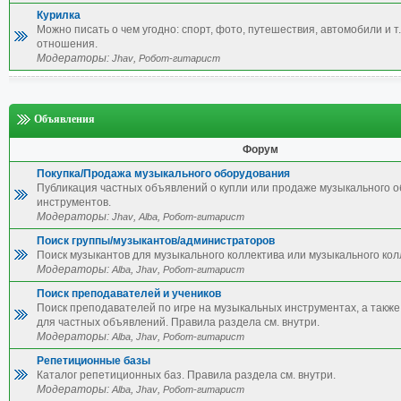
Курилка
Можно писать о чем угодно: спорт, фото, путешествия, автомобили и т.
отношения.
Модераторы:
,
Jhav
Робот-гитарист
Объявления
Форум
Покупка/Продажа музыкального оборудования
Публикация частных объявлений о купли или продаже музыкального 
инструментов.
Модераторы:
,
,
Jhav
Alba
Робот-гитарист
Поиск группы/музыкантов/администраторов
Поиск музыкантов для музыкального коллектива или музыкального кол
Модераторы:
,
,
Alba
Jhav
Робот-гитарист
Поиск преподавателей и учеников
Поиск преподавателей по игре на музыкальных инструментах, а также 
для частных объявлений. Правила раздела см. внутри.
Модераторы:
,
,
Alba
Jhav
Робот-гитарист
Репетиционные базы
Каталог репетиционных баз. Правила раздела см. внутри.
Модераторы:
,
,
Alba
Jhav
Робот-гитарист