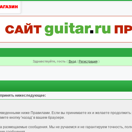
Здравствуйте, гость
(
Вход
|
Регистрация
)
 принять нижеследующее:
риведенными ниже Правилами. Если вы принимаете их и желаете продолжить 
ите кнопку 'назад' в вашем браузере.
за размещаемые сообщения. Мы не ручаемся и не гарантируем точность, пол
ние сообщения.