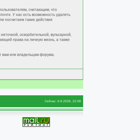
пользователям, считающим, что
очте. У нас есть возможность удалять
сли посчитаем такие действия
неточной, оскорбительной, вульгарной,
ющей права на личную жизнь, а также
т вам или владельцам форума.
Сейчас: 6.8.2026, 22:08