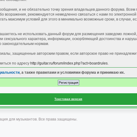
общения, и не обязательно точку зрения владельцев данного форума. Всем 
 возражения, рекомендуется немедленно связаться с нами по электронной п
ать максимум условий для этого в минимально возможные сроки, в случае, е
лашаетесь не использовать данный форум для размещения заведомо ложной, 
 сексуального характера, информации, оскорбляющей достоинства и наруша
 законодательным нормам.
иалы, защищенные авторским правом, если авторское право не принадлежи
миться по адресу
http://guitar.ru/forum/index.php?act=boardrules
.
циальности
, а также правилами и условиями форума и принимаю их.
Текстовая версия
ация для музыкантов. Все права защищены.