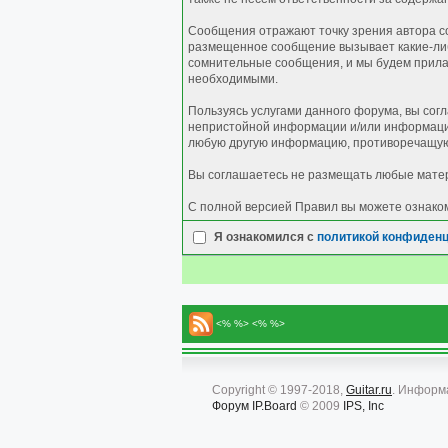
Сообщения отражают точку зрения автора со
размещенное сообщение вызывает какие-либо
сомнительные сообщения, и мы будем прилаг
необходимыми.
Пользуясь услугами данного форума, вы сог
непристойной информации и/или информации
любую другую информацию, противоречащую
Вы соглашаетесь не размещать любые матер
С полной версией Правил вы можете ознако
Я ознакомился с
политикой конфиден
<% %> <% %>
Copyright © 1997-2018,
Guitar.ru
. Информ
Форум
IP.Board
© 2009
IPS, Inc