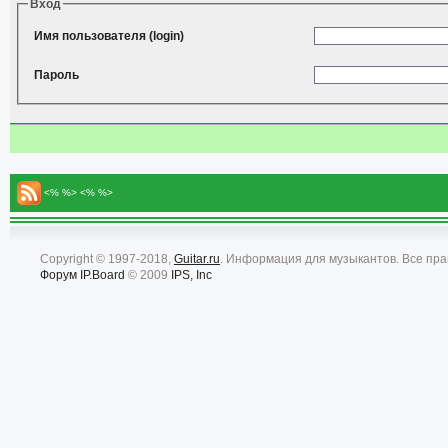
Вход
Имя пользователя (login)
Пароль
<% %> <% %>
Copyright © 1997-2018,
Guitar.ru
. Информация для музыкантов. Все пр
Форум
IP.Board
© 2009
IPS, Inc