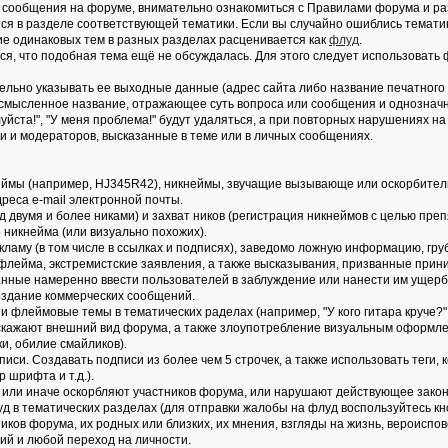
ые сообщения на форуме, внимательно ознакомиться с Правилами форума и ра
тся в разделе соответствующей тематики. Если вы случайно ошиблись темат
ие одинаковых тем в разных разделах расценивается как
флуд
.
ся, что подобная тема ещё не обсуждалась. Для этого следует использовать
ельно указывать ее выходные данные (адрес сайта либо название печатного 
 осмысленное название, отражающее суть вопроса или сообщения и однознач
йста!", "У меня проблема!" будут удаляться, а при повторных нарушениях на
и и модераторов, высказанные в теме или в личных сообщениях.
еймы (например, HJ345R42), никнеймы, звучащие вызывающе или оскорбитель
реса e-mail электронной почты.
д двумя и более никами) и захват ников (регистрация никнеймов с целью пре
 никнейма (или визуально похожих).
ламу (в том числе в ссылках и подписях), заведомо ложнyю инфоpмацию, гpу
 флейма, экстремистские заявления, а также высказывания, призванные прин
нные намеренно ввести пользователей в заблуждение или нанести им ущер
Создание коммерческих сообщений.
 флеймовые темы в тематических раделах (например, "У кого гитара круче?" и
искажают внешний вид форума, а также злоупотребление визуальным оформле
, обилие смайликов).
дписи. Создавать подписи из более чем 5 строчек, а также использовать теги
 шрифта и т.д.).
ак или иначе оскорбляют участников форума, или нарушают действующее зако
уд в тематических разделах (для отправки жалобы на флуд воспользуйтесь кн
тников форума, их родных или близких, их мнения, взгляды на жизнь, вероис
ий и любой переход на личности.