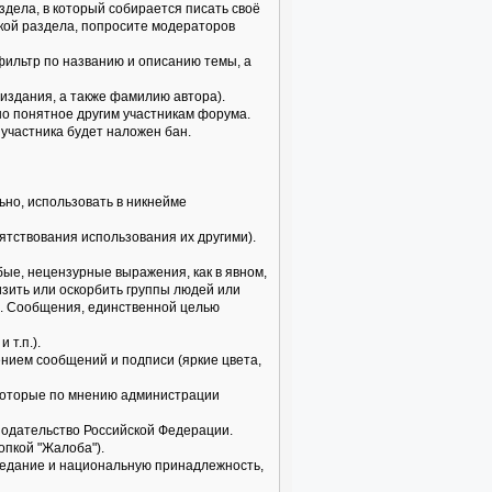
здела, в который собирается писать своё
икой раздела, попросите модераторов
 фильтр по названию и описанию темы, а
издания, а также фамилию автора).
но понятное другим участникам форума.
 участника будет наложен бан.
но, использовать в никнейме
пятствования использования их другими).
бые, нецензурные выражения, как в явном,
изить или оскорбить группы людей или
б. Сообщения, единственной целью
 т.п.).
нием сообщений и подписи (яркие цвета,
, которые по мнению администрации
нодательство Российской Федерации.
опкой "Жалоба").
поведание и национальную принадлежность,