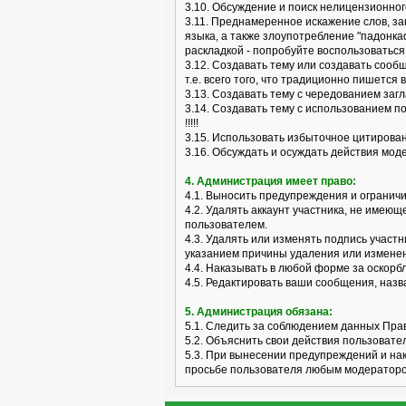
3.10. Обсуждение и поиск нелицензионного
3.11. Преднамеренное искажение слов, з
языка, а также злоупотребление "падонка
раскладкой - попробуйте воспользоваться 
3.12. Создавать тему или создавать сооб
т.е. всего того, что традиционно пишется 
3.13. Создавать тему с чередованием заг
3.14. Создавать тему с использованием п
!!!!!
3.15. Использовать избыточное цитирова
3.16. Обсуждать и осуждать действия мо
4. Администрация имеет право:
4.1. Выносить предупреждения и огранич
4.2. Удалять аккаунт участника, не имею
пользователем.
4.3. Удалять или изменять подпись участ
указанием причины удаления или измене
4.4. Наказывать в любой форме за оскор
4.5. Редактировать ваши сообщения, наз
5. Администрация обязана:
5.1. Следить за соблюдением данных Пра
5.2. Объяснить свои действия пользовате
5.3. При вынесении предупреждений и на
просьбе пользователя любым модераторо