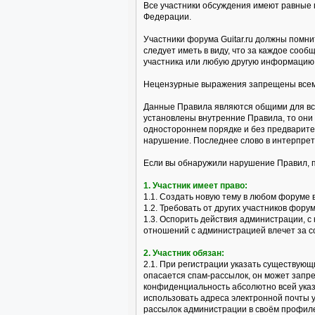
Все участники обсуждения имеют равные 
Федерации.
Участники форума Guitar.ru должны помни
следует иметь в виду, что за каждое со
участника или любую другую информацию 
Нецензурные выражения запрещены всем 
Данные Правила являются общими для все
установлены внутренние Правила, то они
одностороннем порядке и без предварите
нарушение. Последнее слово в интерпре
Если вы обнаружили нарушение Правил, 
1. Участник имеет право:
1.1. Создать новую тему в любом форуме 
1.2. Требовать от других участников фор
1.3. Оспорить действия администрации, 
отношений с администрацией влечет за с
2. Участник обязан:
2.1. При регистрации указать существующ
опасается спам-рассылок, он может запр
конфиденциальность абсолютно всей указ
использовать адреса электронной почты 
рассылок администрации в своём профил