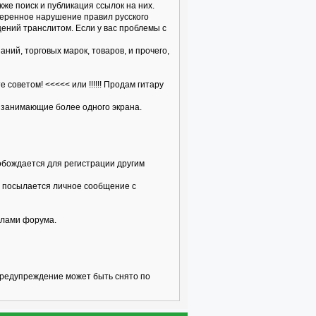
кже поиск и публикация ссылок на них.
меренное нарушение правил русского
щений транслитом. Если у вас проблемы с
ий, торговых марок, товаров, и прочего,
оветом! <<<<< или !!!!!! Продам гитару
 занимающие более одного экрана.
вобождается для регистрации другим
ку посылается личное сообщение с
илами форума.
предупреждение может быть снято по