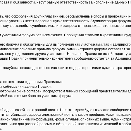
права и обязанности, несут равную ответственность за исполнение данных П
ть, что оскорбления других участников, бессмысленные споры и провокации 
общение участник несет персональную ответственность. Администрация форум
в случае жалобы, судебного иска или запроса от правоохранительных органо
участникам форума без исключения. Сообщения с такими выражениями буду
го форума и обязательны для выполнения как участниками, так и администр
 дополняют основные правила форума. Администрация форума оставляет за 
льного уведомления других участников. Незнание Правил не освобождает уча
тации Правил применительно к конкретному сообщению остается за Админис
пожалуйста, незамедлительно известите модераторов и/или администраторо
в соответствии с данными Правилами.
ума соблюдения данных Правил.
с которыми он не согласен, посредством личных сообщений представителям 
обой наложение бана на участника форума.
ий адрес своей электронной почты. На этот адрес будет выслано сообщение о
етить публикацию адреса электронной почты в своем профиле. Администрац
анной участником информации, кроме случаев, описанных выше. Администра
участников для разовой рассылки объявлений, касающихся изменений в работ
е.