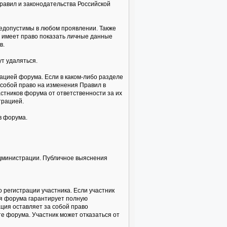
равил и законодательства Российской
недопустимы в любом проявлении. Также
а имеет право показать личные данные
в.
т удаляться.
ацией форума. Если в каком-либо разделе
собой право на изменения Правил в
стников форума от ответственности за их
трацией.
в форума.
администрации. Публичное выяснения
 регистрации участника. Если участник
ия форума гарантирует полную
ция оставляет за собой право
е форума. Участник может отказаться от