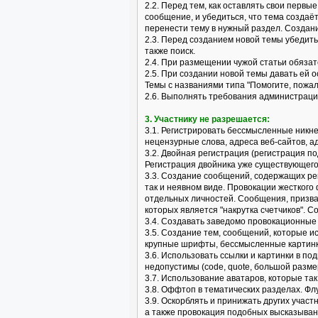
2.2. Перед тем, как оставлять свои перв
сообщение, и убедиться, что тема создаё
перенести тему в нужный раздел. Создан
2.3. Перед созданием новой темы убедить
также поиск.
2.4. При размещении чужой статьи обязат
2.5. При создании новой темы давать ей
Темы с названиями типа "Помогите, пожалу
2.6. Выполнять требования администраци
3. Участнику не разрешается:
3.1. Регистрировать бессмысленные никн
нецензурные слова, адреса веб-сайтов, ад
3.2. Двойная регистрация (регистрация по
Регистрация двойника уже существующего
3.3. Создание сообщений, содержащих рек
так и неявном виде. Провокации жесткого
отдельных личностей. Сообщения, призва
которых является "накрутка счетчиков". 
3.4. Создавать заведомо провокационные и
3.5. Создание тем, сообщений, которые 
крупные шрифты, бессмысленные картинки
3.6. Использовать ссылки и картинки в по
недопустимы (code, quote, большой размер
3.7. Использование аватаров, которые т
3.8. Оффтоп в тематических разделах. Фл
3.9. Оскорблять и принижать других учас
а также провокация подобных высказыван