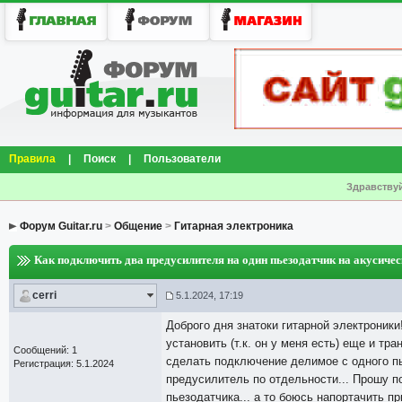
Правила
|
Поиск
|
Пользователи
Здравствуй
Форум Guitar.ru
>
Общение
>
Гитарная электроника
Как подключить два предусилителя на один пьезодатчик на акусичес
cerri
5.1.2024, 17:19
Доброго дня знатоки гитарной электроник
установить (т.к. он у меня есть) еще и т
Сообщений: 1
сделать подключение делимое с одного пь
Регистрация: 5.1.2024
предусилитель по отдельности... Прошу 
пьезодатчика... а то боюсь напортачить п