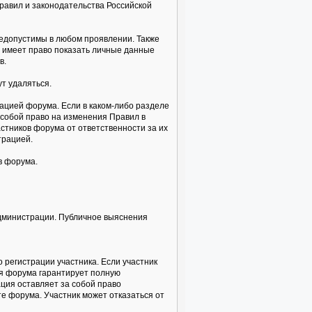
равил и законодательства Российской
недопустимы в любом проявлении. Также
а имеет право показать личные данные
в.
т удаляться.
ацией форума. Если в каком-либо разделе
собой право на изменения Правил в
стников форума от ответственности за их
трацией.
в форума.
администрации. Публичное выяснения
 регистрации участника. Если участник
ия форума гарантирует полную
ция оставляет за собой право
е форума. Участник может отказаться от