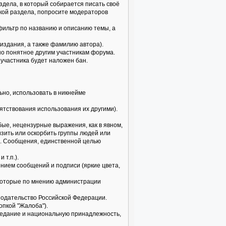
здела, в который собирается писать своё
икой раздела, попросите модераторов
 фильтр по названию и описанию темы, а
издания, а также фамилию автора).
но понятное другим участникам форума.
 участника будет наложен бан.
но, использовать в никнейме
пятствования использования их другими).
бые, нецензурные выражения, как в явном,
изить или оскорбить группы людей или
б. Сообщения, единственной целью
 т.п.).
нием сообщений и подписи (яркие цвета,
, которые по мнению администрации
нодательство Российской Федерации.
опкой "Жалоба").
поведание и национальную принадлежность,