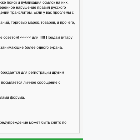
кже поиск и публикация ссылок на них.
меренное нарушение правил русского
щений транслитом. Если у вас проблемы с
ий, торговых марок, товаров, и прочего,
оветом! <<<<< или !!!!!! Продам гитару
 занимающие более одного экрана.
вобождается для регистрации другим
ку посылается личное сообщение с
илами форума.
предупреждение может быть снято по