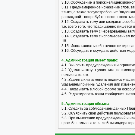
3.10. Обсуждение и поиск нелицензионного
3.11. Преднамеренное искажение слов, з
языка, а также злоупотребление "падонка
раскладкой - попробуйте воспользоваться 
3.12. Создавать тему или создавать сооб
т.е. всего того, что традиционно пишется 
3.13. Создавать тему с чередованием заг
3.14. Создавать тему с использованием п
!!!!!
3.15. Использовать избыточное цитирова
3.16. Обсуждать и осуждать действия мо
4. Администрация имеет право:
4.1. Выносить предупреждения и огранич
4.2. Удалять аккаунт участника, не имею
пользователем.
4.3. Удалять или изменять подпись участ
указанием причины удаления или измене
4.4. Наказывать в любой форме за оскор
4.5. Редактировать ваши сообщения, наз
5. Администрация обязана:
5.1. Следить за соблюдением данных Пра
5.2. Объяснить свои действия пользовате
5.3. При вынесении предупреждений и на
просьбе пользователя любым модераторо