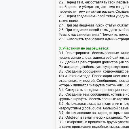
2.2. Перед тем, как оставлять свои перв
сообщение, и убедиться, что тема создаё
перенести тему в нужный раздел. Создан
2.3. Перед созданием новой темы убедить
также поиск.
2.4. При размещении чужой статьи обязат
2.5. При создании новой темы давать ей
Темы с названиями типа "Помогите, пожалу
2.6. Выполнять требования администраци
3. Участнику не разрешается:
3.1. Регистрировать бессмысленные никн
нецензурные слова, адреса веб-сайтов, ад
3.2. Двойная регистрация (регистрация по
Регистрация двойника уже существующего
3.3. Создание сообщений, содержащих рек
так и неявном виде. Провокации жесткого
отдельных личностей. Сообщения, призва
которых является "накрутка счетчиков". 
3.4. Создавать заведомо провокационные и
3.5. Создание тем, сообщений, которые 
крупные шрифты, бессмысленные картинки
3.6. Использовать ссылки и картинки в по
недопустимы (code, quote, большой размер
3.7. Использование аватаров, которые т
3.8. Оффтоп в тематических разделах. Фл
3.9. Оскорблять и принижать других учас
а также провокация подобных высказыван