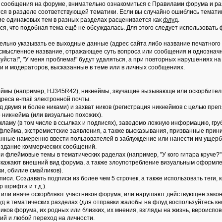
ые сообщения на форуме, внимательно ознакомиться с Правилами форума и ра
тся в разделе соответствующей тематики. Если вы случайно ошиблись темат
ие одинаковых тем в разных разделах расценивается как
флуд
.
ся, что подобная тема ещё не обсуждалась. Для этого следует использовать
ельно указывать ее выходные данные (адрес сайта либо название печатного 
 осмысленное название, отражающее суть вопроса или сообщения и однознач
йста!", "У меня проблема!" будут удаляться, а при повторных нарушениях на
и и модераторов, высказанные в теме или в личных сообщениях.
еймы (например, HJ345R42), никнеймы, звучащие вызывающе или оскорбитель
реса e-mail электронной почты.
д двумя и более никами) и захват ников (регистрация никнеймов с целью пре
 никнейма (или визуально похожих).
ламу (в том числе в ссылках и подписях), заведомо ложнyю инфоpмацию, гpу
 флейма, экстремистские заявления, а также высказывания, призванные прин
нные намеренно ввести пользователей в заблуждение или нанести им ущер
Создание коммерческих сообщений.
 флеймовые темы в тематических раделах (например, "У кого гитара круче?" и
искажают внешний вид форума, а также злоупотребление визуальным оформле
, обилие смайликов).
дписи. Создавать подписи из более чем 5 строчек, а также использовать теги
 шрифта и т.д.).
ак или иначе оскорбляют участников форума, или нарушают действующее зако
уд в тематических разделах (для отправки жалобы на флуд воспользуйтесь кн
тников форума, их родных или близких, их мнения, взгляды на жизнь, вероис
ий и любой переход на личности.