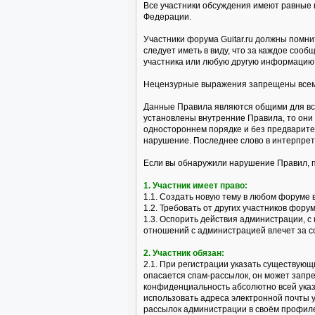
Все участники обсуждения имеют равные 
Федерации.
Участники форума Guitar.ru должны помни
следует иметь в виду, что за каждое со
участника или любую другую информацию 
Нецензурные выражения запрещены всем 
Данные Правила являются общими для все
установлены внутренние Правила, то они
одностороннем порядке и без предварите
нарушение. Последнее слово в интерпре
Если вы обнаружили нарушение Правил, 
1. Участник имеет право:
1.1. Создать новую тему в любом форуме 
1.2. Требовать от других участников фор
1.3. Оспорить действия администрации, 
отношений с администрацией влечет за с
2. Участник обязан:
2.1. При регистрации указать существующ
опасается спам-рассылок, он может запр
конфиденциальность абсолютно всей указ
использовать адреса электронной почты 
рассылок администрации в своём профил