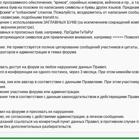
 программного обеспечения, "кряков", серийных номеров, кейгенов и пр., а та
амена букв на похожие по написанию символы и буквы других языков. Предна
фским" и "олбанским" слэнгом. Пожалуйста, воздержитесь от написания сооб
сервисами, подобными translit.ru.
щение с использованием ЗАГЛАВНЫХ БУКВ (за исключением сокращений компан
в верхнем регистре).
лавных и прописных букв, например, ПрОдАм ГиТаРу!
овторяющихся символов для привлечения внимания, например >>>>> Помогите с
ние. Не приветствуется полное цитирование сообщений участников и цитаты,
дераторов и администрации в темах форума
ивать доступ на форум за любое нарушение данных Правил.
щего в конференции ни одного постинга, через 3 месяца. При этом никнейм ос
ника, ник или аватар в соответствии с данными Правилами. При этом участни
ния.
бление участника форума или администрации.
вания тем в соответствии с данным законодательством и действующими Прав
вил на форуме и пресекать их нарушение.
лю, не согласному с действиями администрации, в личном сообщении.
казаний ссылаться на конкретный пункт данных Правил; в противном случае 
м без дополнительных разбирательств.