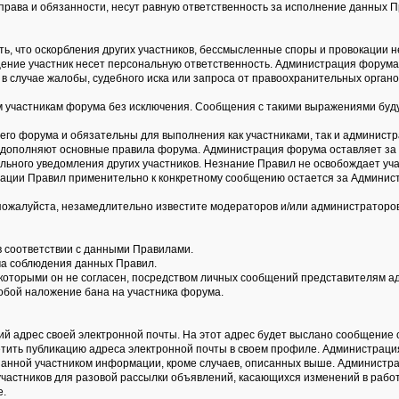
права и обязанности, несут равную ответственность за исполнение данных П
ть, что оскорбления других участников, бессмысленные споры и провокации 
общение участник несет персональную ответственность. Администрация форум
в случае жалобы, судебного иска или запроса от правоохранительных органо
участникам форума без исключения. Сообщения с такими выражениями буду
го форума и обязательны для выполнения как участниками, так и администр
 дополняют основные правила форума. Администрация форума оставляет за 
льного уведомления других участников. Незнание Правил не освобождает уча
тации Правил применительно к конкретному сообщению остается за Админис
пожалуйста, незамедлительно известите модераторов и/или администраторо
в соответствии с данными Правилами.
ума соблюдения данных Правил.
с которыми он не согласен, посредством личных сообщений представителям 
обой наложение бана на участника форума.
ий адрес своей электронной почты. На этот адрес будет выслано сообщение о
етить публикацию адреса электронной почты в своем профиле. Администрац
анной участником информации, кроме случаев, описанных выше. Администра
участников для разовой рассылки объявлений, касающихся изменений в работ
е.