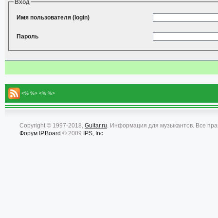
Вход
Имя пользователя (login)
Пароль
<% %> <% %>
Copyright © 1997-2018,
Guitar.ru
. Информация для музыкантов. Все пр
Форум
IP.Board
© 2009
IPS, Inc