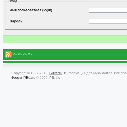
Вход
Имя пользователя (login)
Пароль
<% %> <% %>
Copyright © 1997-2018,
Guitar.ru
. Информация для музыкантов. Все пр
Форум
IP.Board
© 2009
IPS, Inc