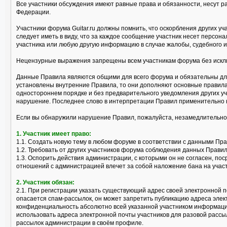
Все участники обсуждения имеют равные права и обязанности, несут р
Федерации.
Участники форума Guitar.ru должны помнить, что оскорбления других 
следует иметь в виду, что за каждое сообщение участник несет персо
участника или любую другую информацию в случае жалобы, судебного и
Нецензурные выражения запрещены всем участникам форума без исклю
Данные Правила являются общими для всего форума и обязательны для
установлены внутренние Правила, то они дополняют основные правила
одностороннем порядке и без предварительного уведомления других уч
нарушение. Последнее слово в интерпретации Правил применительно 
Если вы обнаружили нарушение Правил, пожалуйста, незамедлительно
1. Участник имеет право:
1.1. Создать новую тему в любом форуме в соответствии с данными Пр
1.2. Требовать от других участников форума соблюдения данных Правил
1.3. Оспорить действия администрации, с которыми он не согласен, 
отношений с администрацией влечет за собой наложение бана на учас
2. Участник обязан:
2.1. При регистрации указать существующий адрес своей электронной п
опасается спам-рассылок, он может запретить публикацию адреса эле
конфиденциальность абсолютно всей указанной участником информации
использовать адреса электронной почты участников для разовой рассы
рассылок администрации в своём профиле.