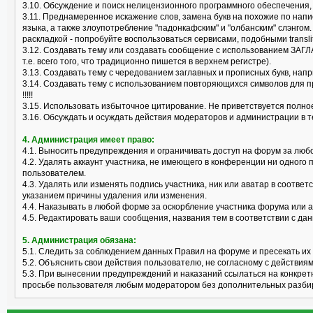
3.10. Обсуждение и поиск нелицензионного программного обеспечения, "к
3.11. Преднамеренное искажение слов, замена букв на похожие по нап
языка, а также злоупотребление "падонкафским" и "олбанским" слэнгом
раскладкой - попробуйте воспользоваться сервисами, подобными translit
3.12. Создавать тему или создавать сообщение с использованием ЗАГЛ
т.е. всего того, что традиционно пишется в верхнем регистре).
3.13. Создавать тему с чередованием заглавных и прописных букв, нап
3.14. Создавать тему с использованием повторяющихся символов для пр
!!!!!
3.15. Использовать избыточное цитирование. Не приветствуется полно
3.16. Обсуждать и осуждать действия модераторов и администрации в 
4. Администрация имеет право:
4.1. Выносить предупреждения и ограничивать доступ на форум за лю
4.2. Удалять аккаунт участника, не имеющего в конференции ни одного 
пользователем.
4.3. Удалять или изменять подпись участника, ник или аватар в соотв
указанием причины удаления или изменения.
4.4. Наказывать в любой форме за оскорбление участника форума или 
4.5. Редактировать ваши сообщения, названия тем в соответствии с 
5. Администрация обязана:
5.1. Следить за соблюдением данных Правил на форуме и пресекать их
5.2. Объяснить свои действия пользователю, не согласному с действия
5.3. При вынесении предупреждений и наказаний ссылаться на конкрет
просьбе пользователя любым модератором без дополнительных разби