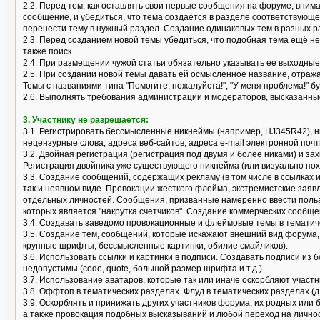
2.2. Перед тем, как оставлять свои первые сообщения на форуме, вним
сообщение, и убедиться, что тема создаётся в разделе соответствующ
перенести тему в нужный раздел. Создание одинаковых тем в разных р
2.3. Перед созданием новой темы убедиться, что подобная тема ещё не
также поиск.
2.4. При размещении чужой статьи обязательно указывать ее выходные
2.5. При создании новой темы давать ей осмысленное название, отраж
Темы с названиями типа "Помогите, пожалуйста!", "У меня проблема!" б
2.6. Выполнять требования администрации и модераторов, высказанные
3. Участнику не разрешается:
3.1. Регистрировать бессмысленные никнеймы (например, HJ345R42), 
нецензурные слова, адреса веб-сайтов, адреса e-mail электронной почт
3.2. Двойная регистрация (регистрация под двумя и более никами) и за
Регистрация двойника уже существующего никнейма (или визуально пох
3.3. Создание сообщений, содержащих рекламу (в том числе в ссылках 
так и неявном виде. Провокации жесткого флейма, экстремистские заяв
отдельных личностей. Сообщения, призванные намеренно ввести поль
которых является "накрутка счетчиков". Создание коммерческих сообще
3.4. Создавать заведомо провокационные и флеймовые темы в тематически
3.5. Создание тем, сообщений, которые искажают внешний вид форума
крупные шрифты, бессмысленные картинки, обилие смайликов).
3.6. Использовать ссылки и картинки в подписи. Создавать подписи из 
недопустимы (code, quote, большой размер шрифта и т.д.).
3.7. Использование аватаров, которые так или иначе оскорбляют учас
3.8. Оффтоп в тематических разделах. Флуд в тематических разделах (
3.9. Оскорблять и принижать других участников форума, их родных или
а также провокация подобных высказываний и любой переход на лично