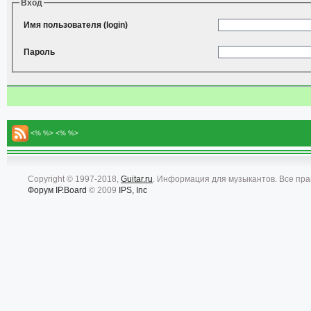
Вход
Имя пользователя (login)
Пароль
<% %> <% %>
Copyright © 1997-2018,
Guitar.ru
. Информация для музыкантов. Все пр
Форум
IP.Board
© 2009
IPS, Inc