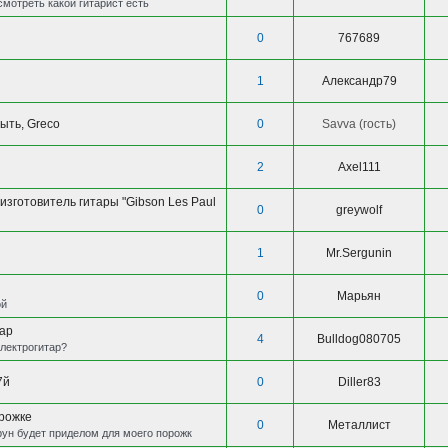
мотреть какой гитарист есть
0
767689
1
Александр79
ыть, Greco
0
Savva (гость)
2
Axel111
зготовитель гитары "Gibson Les Paul
0
greywolf
1
Mr.Sergunin
0
Марьян
ой
тар
4
Bulldog080705
электрогитар?
7й
0
Diller83
орожке
0
Металлист
рун будет приделом для моего порожк