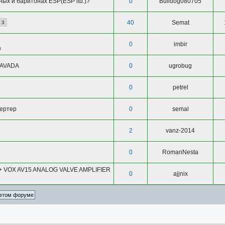
ных и баритонах ESP(ESP ltd.)?
0
Bulldog080705
40
Semat
3
0
imbir
и
RAVADA
0
ugrobug
0
petrel
вертер
0
semal
2
vanz-2014
0
RomanNesta
+ VOX AV15 ANALOG VALVE AMPLIFIER
0
ajjnix