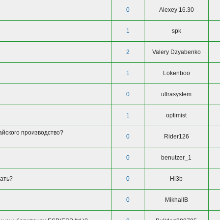
0
Alexey 16.30
1
spk
2
Valery Dzyabenko
1
Lokenboo
0
ultrasystem
1
optimist
тайского производство?
0
Rider126
0
benutzer_1
рать?
0
Hl3b
0
MikhailB