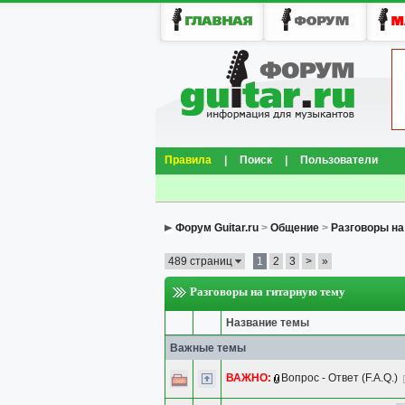
Правила
|
Поиск
|
Пользователи
Форум Guitar.ru
>
Общение
>
Разговоры на
489 страниц
1
2
3
>
»
Разговоры на гитарную тему
Название темы
Важные темы
ВАЖНО:
Вопрос - Ответ (F.A.Q.)