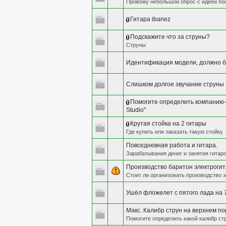
Провожу небольшой опрос с идеей пос
Гитара ibanez
Подскажите что за струны?
Струны
Идентификация модели, должно б
Слишком долгое звучание струны
Помогите определить компанию-и
Studio"
Крутая стойка на 2 гитары
Где купить или заказать такую стойку
Повседневная работа и гитара.
Зарабатывания денег и занятия гитар
Производство баритон электроги
Стоит ли организовать производство 
Ушёл фложелет с пятого лада на 
Макс. Калибр струн на верхнем п
Помогите определить какой калибр ст