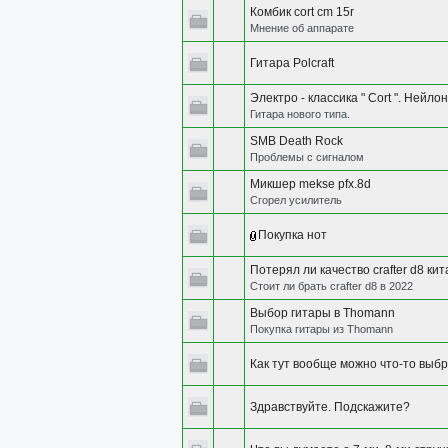
Комбик cort cm 15r
Мнение об аппарате
Гитара Polcraft
Электро - классика " Cort ". Нейлон
Гитара нового типа.
SMB Death Rock
Проблемы с сигналом
Микшер mekse pfx.8d
Сгорел усилитель
Покупка нот
Потерял ли качество crafter d8 ки
Стоит ли брать crafter d8 в 2022
Выбор гитары в Thomann
Покупка гитары из Thomann
Как тут вообще можно что-то выб
Здравствуйте. Подскажите?