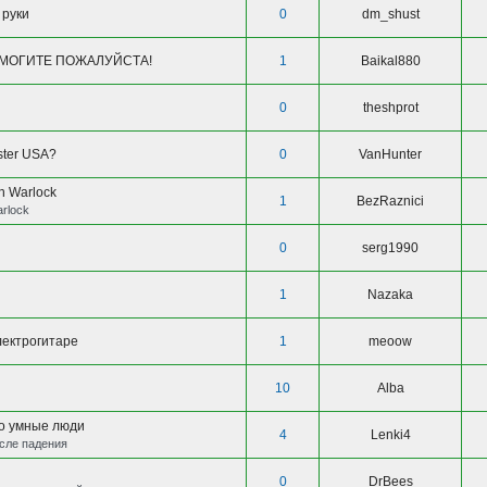
 руки
0
dm_shust
ПОМОГИТЕ ПОЖАЛУЙСТА!
1
Baikal880
0
theshprot
ster USA?
0
VanHunter
h Warlock
1
BezRaznici
arlock
0
serg1990
1
Nazaka
лектрогитаре
1
meoow
10
Alba
о умные люди
4
Lenki4
сле падения
0
DrBees