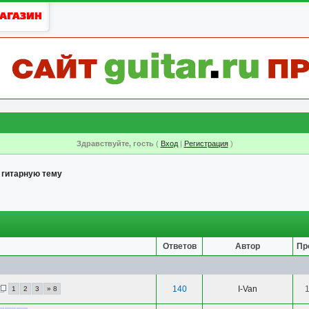
Здравствуйте, гость
(
Вход
|
Регистрация
)
 гитарную тему
Ответов
Автор
Пр
140
I-Van
1
2
3
» 8