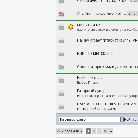
Что вы думаете о 7-ми, 8-ми струн
Aria Pro II - ваше мнение!
1
2
оцените игру
оцените мою игру и укажите на ошибк
На чем играет гитарист группы P
ESP LTD MH100/250
Семал гитара и миди датчик - кон
Выбор Гитары
Выбор Гитары
Гитарный лупер
Не коректно работает гитарный лупер.
Связка LTD EC-1000 VB DUNCAN 
как первый инструмент
489 страниц
1
2
3
>
»