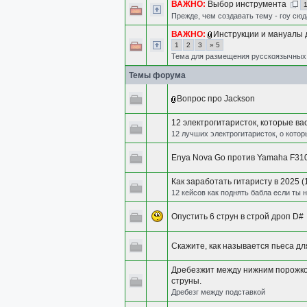
ВАЖНО:
Выбор инструмента
Прежде, чем создавать тему - гоу сюд
ВАЖНО:
Инструкции и мануалы 
1
2
3
» 5
Тема для размещения русскоязычных
Темы форума
Вопрос про Jackson
12 электрогитаристок, которые ва
12 лучших электрогитаристок, о котор
Enya Nova Go против Yamaha F31
Как заработать гитаристу в 2025 (
12 кейсов как поднять бабла если ты 
Опустить 6 струн в строй дроп D#
Скажите, как называется пьеса дл
Дребезжит между нижним порожко
струны.
Дребезг между подставкой