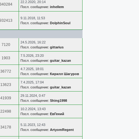
22.2.2020, 20:14
340284
Посл. сообщение:
inhellem
9.11.2018, 11:53
932413
Посл. сообщение:
DolphinSoul
24.5.2026, 16:22
7120
Посл. сообщение:
gittarius
7.5.2026, 23:20
1903
Посл. сообщение:
guitar_kazan
4.7.2025, 18:01
36772
Посл. сообщение:
Кирилл Шагуров
7.4.2025, 17:04
13623
Посл. сообщение:
guitar_kazan
29.11.2024, 0:47
41939
Посл. сообщение:
Shing1998
10.2.2024, 13:43
22498
Посл. сообщение:
ЕвГений
5.11.2023, 12:43
34178
Посл. сообщение:
ArtyomRegent