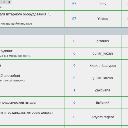
1
2
3
57
Jhav
а
для гитарного оборудования
97
Yuldus
 инструкций/мануалов
0
gittarius
с удивят
0
guitar_kazan
ых вы могли не знать
0
0
Кирилл Шагуров
12 способов)
0
guitar_kazan
неплохой гитарист
1
Zakovana
я классической гитары
0
ЕвГений
м и гвоздиками, которые держат
0
ArtyomRegent