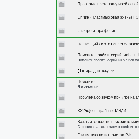
Проверьте постановку моей левой
СпЛин (Пластмассовая жизнь) 
электрогитара фонит
Настоящий ли это Fender Stratoca
Помогите пробить серийник b.c ric
Помогите пробить серийник b.c rich W
Гитара для покупки
Помогите
Я в отчаянии
Проблема со звуком при игре на э
KX Project - траблы с МИДИ
Важный вопрос не приходите мим
Стрещина на деке рядом с грифом, по
Статистика по гитаристам РФ