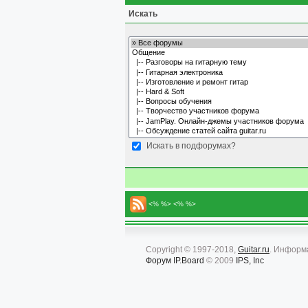
Искать
Искать в подфорумах?
<% %> <% %>
Copyright © 1997-2018,
Guitar.ru
. Информ
Форум
IP.Board
© 2009
IPS, Inc