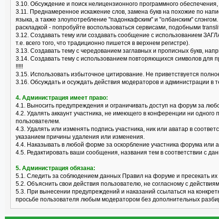
3.10. Обсуждение и поиск нелицензионного программного обеспечения, "к
3.11. Преднамеренное искажение слов, замена букв на похожие по нап
языка, а также злоупотребление "падонкафским" и "олбанским" слэнгом
раскладкой - попробуйте воспользоваться сервисами, подобными translit
3.12. Создавать тему или создавать сообщение с использованием ЗАГЛ
т.е. всего того, что традиционно пишется в верхнем регистре).
3.13. Создавать тему с чередованием заглавных и прописных букв, нап
3.14. Создавать тему с использованием повторяющихся символов для пр
!!!!!
3.15. Использовать избыточное цитирование. Не приветствуется полно
3.16. Обсуждать и осуждать действия модераторов и администрации в 
4. Администрация имеет право:
4.1. Выносить предупреждения и ограничивать доступ на форум за лю
4.2. Удалять аккаунт участника, не имеющего в конференции ни одного 
пользователем.
4.3. Удалять или изменять подпись участника, ник или аватар в соотв
указанием причины удаления или изменения.
4.4. Наказывать в любой форме за оскорбление участника форума или 
4.5. Редактировать ваши сообщения, названия тем в соответствии с 
5. Администрация обязана:
5.1. Следить за соблюдением данных Правил на форуме и пресекать их
5.2. Объяснить свои действия пользователю, не согласному с действия
5.3. При вынесении предупреждений и наказаний ссылаться на конкрет
просьбе пользователя любым модератором без дополнительных разби