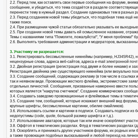
2.2. Перед тем, как оставлять свои первые сообщения на форуме, вним
сообщение, и убедиться, что тема создаётся в разделе соответствующ
перенести тему в нужный раздел. Создание одинаковых тем в разных р
2.3. Перед созданием новой темы убедиться, что подобная тема ещё не
также поиск.
2.4. При размещении чужой статьи обязательно указывать ее выходные
2.5. При создании новой темы давать ей осмысленное название, отраж
Темы с названиями типа "Помогите, пожалуйста!", "У меня проблема!" б
2.6. Выполнять требования администрации и модераторов, высказанные
3. Участнику не разрешается:
3.1. Регистрировать бессмысленные никнеймы (например, HJ345R42), 
нецензурные слова, адреса веб-сайтов, адреса e-mail электронной почт
3.2. Двойная регистрация (регистрация под двумя и более никами) и за
Регистрация двойника уже существующего никнейма (или визуально пох
3.3. Создание сообщений, содержащих рекламу (в том числе в ссылках 
так и неявном виде. Провокации жесткого флейма, экстремистские заяв
отдельных личностей. Сообщения, призванные намеренно ввести поль
которых является "накрутка счетчиков". Создание коммерческих сообще
3.4. Создавать заведомо провокационные и флеймовые темы в тематически
3.5. Создание тем, сообщений, которые искажают внешний вид форума
крупные шрифты, бессмысленные картинки, обилие смайликов).
3.6. Использовать ссылки и картинки в подписи. Создавать подписи из 
недопустимы (code, quote, большой размер шрифта и т.д.).
3.7. Использование аватаров, которые так или иначе оскорбляют учас
3.8. Оффтоп в тематических разделах. Флуд в тематических разделах (
3.9. Оскорблять и принижать других участников форума, их родных или
а также провокация подобных высказываний и любой переход на лично