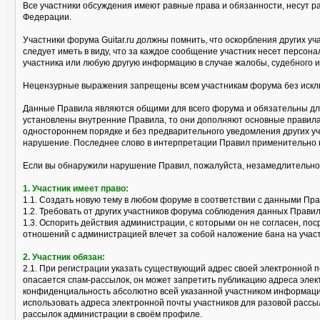
Все участники обсуждения имеют равные права и обязанности, несут р
Федерации.
Участники форума Guitar.ru должны помнить, что оскорбления других 
следует иметь в виду, что за каждое сообщение участник несет персо
участника или любую другую информацию в случае жалобы, судебного и
Нецензурные выражения запрещены всем участникам форума без исклю
Данные Правила являются общими для всего форума и обязательны для
установлены внутренние Правила, то они дополняют основные правила
одностороннем порядке и без предварительного уведомления других уч
нарушение. Последнее слово в интерпретации Правил применительно 
Если вы обнаружили нарушение Правил, пожалуйста, незамедлительно
1. Участник имеет право:
1.1. Создать новую тему в любом форуме в соответствии с данными Пр
1.2. Требовать от других участников форума соблюдения данных Правил
1.3. Оспорить действия администрации, с которыми он не согласен, 
отношений с администрацией влечет за собой наложение бана на учас
2. Участник обязан:
2.1. При регистрации указать существующий адрес своей электронной п
опасается спам-рассылок, он может запретить публикацию адреса эле
конфиденциальность абсолютно всей указанной участником информации
использовать адреса электронной почты участников для разовой рассы
рассылок администрации в своём профиле.