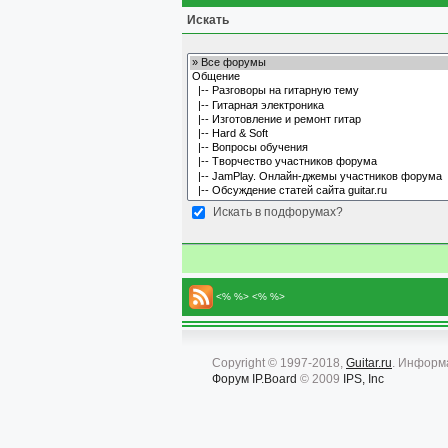
Искать
Искать в подфорумах?
<% %> <% %>
Copyright © 1997-2018,
Guitar.ru
. Информ
Форум
IP.Board
© 2009
IPS, Inc