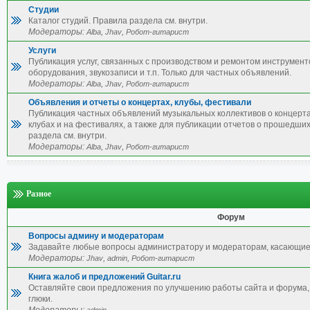
Студии
Каталог студий. Правила раздела см. внутри.
Модераторы:
,
,
Alba
Jhav
Робот-гитарист
Услуги
Публикация услуг, связанных с производством и ремонтом инструмент
оборудования, звукозаписи и т.п. Только для частных объявлений.
Модераторы:
,
,
Alba
Jhav
Робот-гитарист
Объявления и отчеты о концертах, клубы, фестивали
Публикация частных объявлений музыкальных коллективов о концерта
клубах и на фестивалях, а также для публикации отчетов о прошедши
раздела см. внутри.
Модераторы:
,
,
Alba
Jhav
Робот-гитарист
Разное
Форум
Вопросы админу и модераторам
Задавайте любые вопросы администратору и модераторам, касающие
Модераторы:
,
,
Jhav
admin
Робот-гитарист
Книга жалоб и предложений Guitar.ru
Оставляйте свои предложения по улучшению работы сайта и форума, 
глюки.