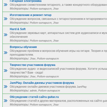
Гитарная электроника
Обсуждение схемотехники гитарного, а также концертного оборудован
Модераторы:
,
Робот-гитарист
Jhav
Изготовление и ремонт гитар
Обсуждение вопросов, связанных с гитаростроением и гитароремонто
Модераторы:
,
Робот-гитарист
Jhav
Hard & Soft
Обсуждение звуковых карт, аппаратных систем для аудиозаписи и му
обеспечения
Модераторы:
,
Робот-гитарист
Jhav
Вопросы обучения
Обсуждение проблем и вопросов обучения игры на гитаре. Теория и п
преподавателям.
Модераторы:
,
Jhav
Робот-гитарист
Творчество участников форума
Обсуждение аудио- и видеозаписей участников форума. Хотите услы
творчестве? Вам - сюда!
Модераторы:
,
Jhav
Робот-гитарист
JamPlay. Онлайн-джемы участников форума
Обсуждение онлайн-джемов участников форума
JamPlay
Модераторы:
,
admin
Робот-гитарист
Обсуждение статей сайта guitar.ru
Обсуждение статей и других материалов, расположенных на сайте
guit
Модераторы:
,
Робот-гитарист
Jhav