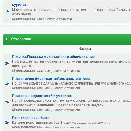
Курилка
Можно писать о чем угодно: спорт, фото, путешествия, автомобили и т.
отношения.
Модераторы:
,
Jhav
Робот-гитарист
Объявления
Форум
Покупка/Продажа музыкального оборудования
Публикация частных объявлений о купли или продаже музыкального 
инструментов.
Модераторы:
,
,
Jhav
Alba
Робот-гитарист
Поиск группы/музыкантов/администраторов
Поиск музыкантов для музыкального коллектива или музыкального кол
Модераторы:
,
,
Alba
Jhav
Робот-гитарист
Поиск преподавателей и учеников
Поиск преподавателей по игре на музыкальных инструментах, а также 
для частных объявлений. Правила раздела см. внутри.
Модераторы:
,
,
Alba
Jhav
Робот-гитарист
Репетиционные базы
Каталог репетиционных баз. Правила раздела см. внутри.
Модераторы:
,
,
Alba
Jhav
Робот-гитарист